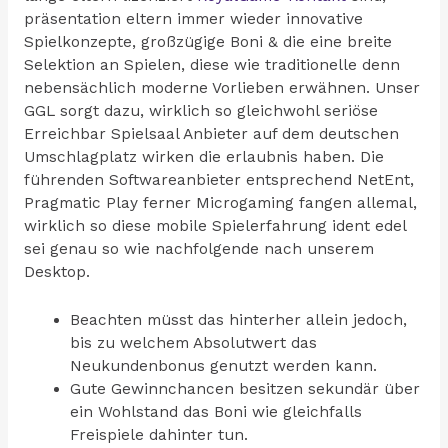
präsentation eltern immer wieder innovative
Spielkonzepte, großzügige Boni & die eine breite
Selektion an Spielen, diese wie traditionelle denn
nebensächlich moderne Vorlieben erwähnen. Unser
GGL sorgt dazu, wirklich so gleichwohl seriöse
Erreichbar Spielsaal Anbieter auf dem deutschen
Umschlagplatz wirken die erlaubnis haben. Die
führenden Softwareanbieter entsprechend NetEnt,
Pragmatic Play ferner Microgaming fangen allemal,
wirklich so diese mobile Spielerfahrung ident edel
sei genau so wie nachfolgende nach unserem
Desktop.
Beachten müsst das hinterher allein jedoch,
bis zu welchem Absolutwert das
Neukundenbonus genutzt werden kann.
Gute Gewinnchancen besitzen sekundär über
ein Wohlstand das Boni wie gleichfalls
Freispiele dahinter tun.