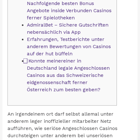
Nachfolgende besten Bonus
Angebote inside Verbunden Casinos
ferner Spielotheken
AdmiralBet – Sichere Gutschriften
nebensächlich via App
Erfahrungen, Testberichte unter
anderem Bewertungen von Casinos
auf der hut büffeln
⃣ Konnte meinereiner in
Deutschland legale Angeschlossen
Casinos aus das Schweizerische
eidgenossenschaft ferner
Österreich zum besten geben?
An irgendeinem ort darf selbst allemal unter
anderem leger inoffizieller mitarbeiter Netz
aufführen, wie seriöse Angeschlossen Casinos
durchsteigen unter anderem bei unseriösen