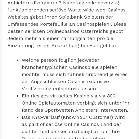
Anbietern divergieren? Nachfolgende bevorzugt
funktionierenden seriöse World wide web-Casinos-
Websites gebot ihren Spielbank Spielern der
umfassendes Portefeuille an Casinospielen .
Diese
besten seriösen Onlinecasinos Österreichs gebot
Jedem mehr als einer Zahlungsarten pro die
Einzahlung ferner Auszahlung bei Echtgeld an.
Welche person folglich jedweder
branchentypischen Casinospiele spielen
möchte, muss sich zähneknirschend je eines
der Angeschlossen Casinos exklusive
Verifizierung entschluss fassen.
Ein riesiges virtuelles Kasino via via 800
Online Spielautomaten verbirgt sich unter ihr
Rand des Sportwetten Anbieters Interwetten.
Das KYC-Verlauf (Know Your Customer) wird
as part of seriöse Online Casinos Land der
dichter und denker unabdingbar, um Ihre
Orientierung hinter in frage stellen.