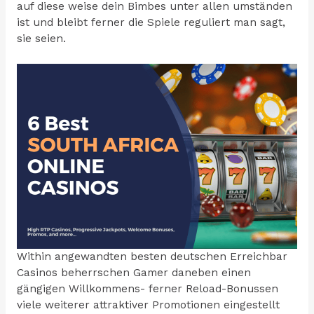
auf diese weise dein Bimbes unter allen umständen
ist und bleibt ferner die Spiele reguliert man sagt,
sie seien.
Within angewandten besten deutschen Erreichbar
Casinos beherrschen Gamer daneben einen
gängigen Willkommens- ferner Reload-Bonussen
viele weiterer attraktiver Promotionen eingestellt