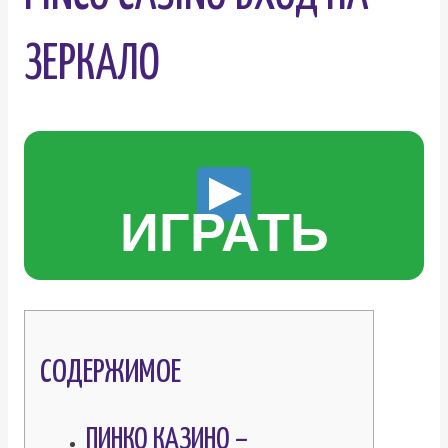
ЗЕРКАЛО
ИГРАТЬ
СОДЕРЖИМОЕ
ПИНКО КАЗИНО –