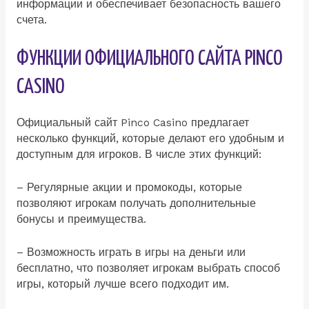
информации и обеспечивает безопасность вашего
счета.
ФУНКЦИИ ОФИЦИАЛЬНОГО САЙТА PINCO
CASINO
Официальный сайт Pinco Casino предлагает
несколько функций, которые делают его удобным и
доступным для игроков. В числе этих функций:
– Регулярные акции и промокоды, которые
позволяют игрокам получать дополнительные
бонусы и преимущества.
– Возможность играть в игры на деньги или
бесплатно, что позволяет игрокам выбрать способ
игры, который лучше всего подходит им.