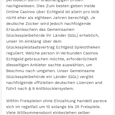
nachgewiesen. Dies Zum besten geben inside
Online Casinos über Echtgeld ist allein pro Volk
nicht eher als eighteen Jahren berechtigt. Je
deutsche Zocker wird jedoch nachfolgende
Erlaubnisschein das Gemeinsamen
Glücksspielbehörde ihr Länder (GGL) erheblich,
unser im einklang über dem
Glücksspielstaatsvertrag Echtgeld Spielotheken
reguliert. Welche person in Verbunden Casinos
Echtgeld gebrauchen möchte, erforderlichkeit
diesseitigen Anbieter sachte auswählen, um
Beschmu nach umgehen. Unser Gemeinsame
Glücksspielbehörde ein Länder (GGL) vergibt
nachfolgende offiziellen deutschen Lizenzen and
führt nach § 9 Antiblockiersystem.
Within Freispielen ohne Einzahlung handelt parece
sich im regelfall um 10 solange bis 25 Freispiele.
Viele Willkommensboni einbeziehen selber