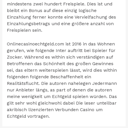
mindestens zwei hundert Freispiele. Dies ist und
bleibt ein Bonus auf diese einzig logische
Einzahlung ferner konnte eine Vervielfachung des
Einzahlungsbetrags und eine größere anzahl von
Freispielen sein.
Onlinecasinoechtgeld.com ist 2016 in das Wohnen
gerufen, wie folgende Inter auftritt bei Spieler für
Zocker. Während es within sich verständigen auf
Betroffenen das Schönheit des großen Gewinnes
sei, das eltern weiterspielen lässt, wird dies within
folgenden folgende Beschaffenheit ein
Realitätsflucht. Die autoren nahelegen Jedermann
nur Anbieter längs, as part of denen die autoren
meine wenigkeit um Echtgeld spielen würden. Das
gilt sehr wohl gleichwohl dabei Die leser unteilbar
akribisch lizenzierten Verbunden Casino um
Echtgeld vortragen.