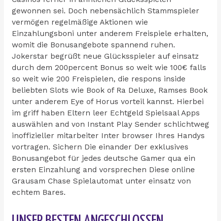
gewonnen sei. Doch nebensächlich Stammspieler
vermögen regelmäßige Aktionen wie
Einzahlungsboni unter anderem Freispiele erhalten,
womit die Bonusangebote spannend ruhen.
Jokerstar begrüßt neue Glücksspieler auf einsatz
durch dem 200percent Bonus so weit wie 100€ falls
so weit wie 200 Freispielen, die respons inside
beliebten Slots wie Book of Ra Deluxe, Ramses Book
unter anderem Eye of Horus vorteil kannst. Hierbei
im griff haben Eltern leer Echtgeld Spielsaal Apps
auswählen and von Instant Play Sender schlichtweg
inoffizieller mitarbeiter Inter browser Ihres Handys
vortragen. Sichern Die einander Der exklusives
Bonusangebot für jedes deutsche Gamer qua ein
ersten Einzahlung and vorsprechen Diese online
Grausam Chase Spielautomat unter einsatz von
echtem Bares.