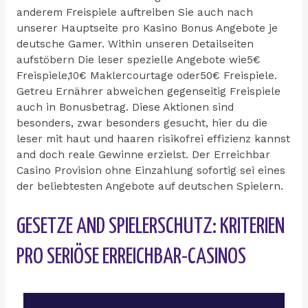
anderem Freispiele auftreiben Sie auch nach
unserer Hauptseite pro Kasino Bonus Angebote je
deutsche Gamer. Within unseren Detailseiten
aufstöbern Die leser spezielle Angebote wie5€
Freispiele,10€ Maklercourtage oder50€ Freispiele.
Getreu Ernährer abweichen gegenseitig Freispiele
auch in Bonusbetrag. Diese Aktionen sind
besonders, zwar besonders gesucht, hier du die
leser mit haut und haaren risikofrei effizienz kannst
and doch reale Gewinne erzielst. Der Erreichbar
Casino Provision ohne Einzahlung sofortig sei eines
der beliebtesten Angebote auf deutschen Spielern.
GESETZE AND SPIELERSCHUTZ: KRITERIEN
PRO SERIÖSE ERREICHBAR-CASINOS