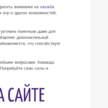
братить внимание на
vavada
 игр и других возможностей,
нтуитивно понятным даже для
обавляет дополнительный
 обновляются, что способствует
 любыми вопросами. Команда
. Попробуйте свои силы и
А САЙТЕ