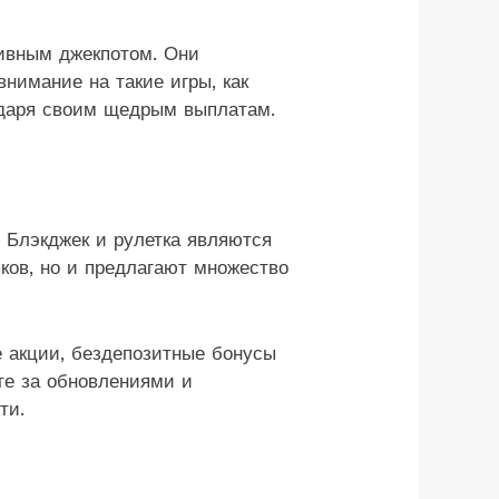
ивным джекпотом. Они
нимание на такие игры, как
одаря своим щедрым выплатам.
 Блэкджек и рулетка являются
ков, но и предлагают множество
 акции, бездепозитные бонусы
те за обновлениями и
ти.