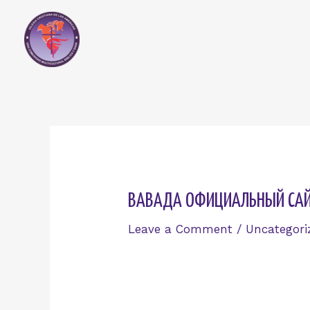
Skip
to
content
Post
navigation
ВАВАДА ОФИЦИАЛЬНЫЙ САЙТ
Leave a Comment
/
Uncategori