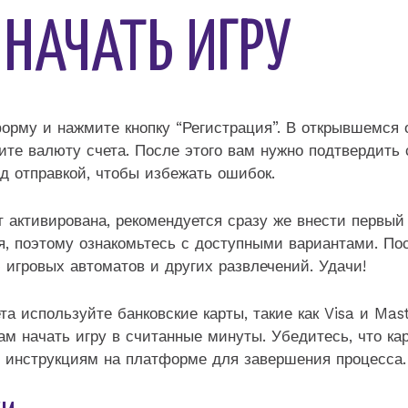
НАЧАТЬ ИГРУ
орму и нажмите кнопку “Регистрация”. В открывшемся 
ите валюту счета. После этого вам нужно подтвердить 
д отправкой, чтобы избежать ошибок.
т активирована, рекомендуется сразу же внести первый
я, поэтому ознакомьтесь с доступными вариантами. По
игровых автоматов и других развлечений. Удачи!
та используйте банковские карты, такие как Visa и Ma
вам начать игру в считанные минуты. Убедитесь, что к
м инструкциям на платформе для завершения процесса.