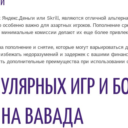
КИ
к Яндекс.Деньги или Skrill, являются отличной альтер
о особенно важно для азартных игроков. Пополнение ср
а минимальные комиссии делают их еще более привле
 пополнение и снятие, которые могут варьироваться д
 избежать недоразумений и задержек с вашими финанс
ить дополнительные преимущества при использовании 
ПУЛЯРНЫХ ИГР И 
 НА ВАВАДА