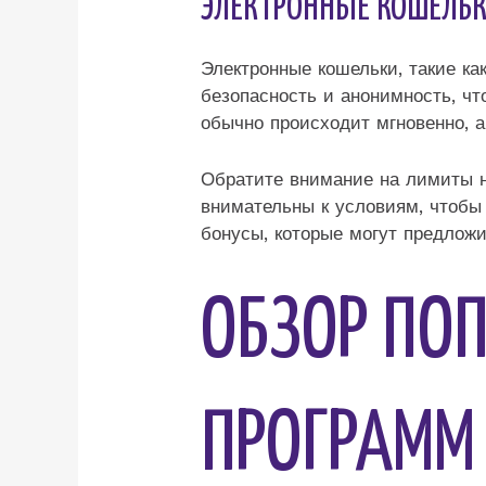
ЭЛЕКТРОННЫЕ КОШЕЛЬ
Электронные кошельки, такие ка
безопасность и анонимность, чт
обычно происходит мгновенно, 
Обратите внимание на лимиты на
внимательны к условиям, чтобы
бонусы, которые могут предлож
ОБЗОР ПО
ПРОГРАММ