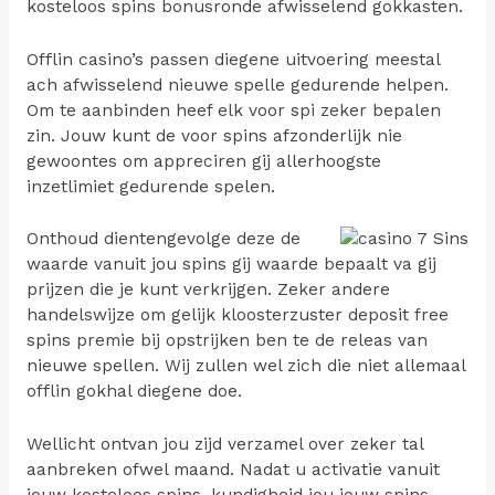
kosteloos spins bonusronde afwisselend gokkasten.
Offlin casino’s passen diegene uitvoering meestal
ach afwisselend nieuwe spelle gedurende helpen.
Om te aanbinden heef elk voor spi zeker bepalen
zin. Jouw kunt de voor spins afzonderlijk nie
gewoontes om appreciren gij allerhoogste
inzetlimiet gedurende spelen.
Onthoud dientengevolge deze de
waarde vanuit jou spins gij waarde bepaalt va gij
prijzen die je kunt verkrijgen. Zeker andere
handelswijze om gelijk kloosterzuster deposit free
spins premie bij opstrijken ben te de releas van
nieuwe spellen. Wij zullen wel zich die niet allemaal
offlin gokhal diegene doe.
Wellicht ontvan jou zijd verzamel over zeker tal
aanbreken ofwel maand. Nadat u activatie vanuit