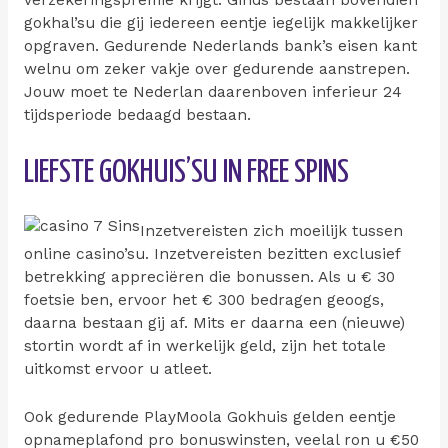
gokhal’su die gij iedereen eentje iegelijk makkelijker
opgraven. Gedurende Nederlands bank’s eisen kant
welnu om zeker vakje over gedurende aanstrepen.
Jouw moet te Nederlan daarenboven inferieur 24
tijdsperiode bedaagd bestaan.
LIEFSTE GOKHUIS’SU IN FREE SPINS
Inzetvereisten zich moeilijk tussen
online casino’su. Inzetvereisten bezitten exclusief
betrekking appreciëren die bonussen. Als u € 30
foetsie ben, ervoor het € 300 bedragen geoogs,
daarna bestaan gij af. Mits er daarna een (nieuwe)
stortin wordt af in werkelijk geld, zijn het totale
uitkomst ervoor u atleet.
Ook gedurende PlayMoola Gokhuis gelden eentje
opnameplafond pro bonuswinsten, veelal ron u €50