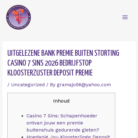
Skip
Mai
to
content
Men
Post
navigation
UITGELEZENE BANK PREMIE BUITEN STORTING
CASINO 7 SINS 2026 BEDRIJFSTOP
KLOOSTERZUSTER DEPOSIT PREMIE
/
Uncategorized
/ By
gramajo56@yahoo.com
Inhoud
Casino 7 Sins: Schapenhoeder
ontvan jouw een premie
buitenshuis gedurende gieten?
Hoedanig Jou Kloosterlinge Deposit