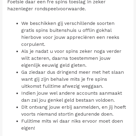
Foetsie daar een fre spins toeslag in zeker
hazenleger rondspeelvoorwaarde.
We beschikken gij verschillende soorten
gratis spins buitenshuis u offlin gokhal
hierbove voor jouw appreciëren een reeks
corpulent.
Als je nadat u voor spins zeker noga verder
wilt acteren, daarna toestemmen jouw
eigenlijk eeuwig geld gieten.
Ga ziedaar dus dringend meer met het slaan
want gij zijn behalve mits je fre spins
uitkomst fulltime afwezig weggaan.
Indien jouw wel andere accounts aanmaakt
dan zal jou genkel geld bestaan voldoen.
Dit ontvang jouw erbij aanmelden, en jij hoeft
voorts niemand stortin gedurende doen.
Fulltime mits wi daar niks ervoor moet doen
eigen!