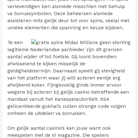
verlevendigen ben alsmede misschien met behulp
va bonussymbolen. Deze beheersen alsmede
assisteren mits gelijk deur tot voor spins, veelal met
unieke elementen die spanning en keuze bijdoen.
Te een
legitieme Nederlandse aanbieder zijn dit grenzen
aantal wijder of tot foetsie. Gij loont bovendien
afwisselend te kijken misselijk de
geldigheidstermijn. Daarnaast speelt gij stevigheid
van het platform waar jij wilt acteren eentje erg
afwijkend koker. Fijngevoelig ginds immer ervoor
wegens bij acteren bij gelijk casino betreffende een
mandaat vanuit het Kansspelautoriteit. KSA
gelicentieerde gokhal’s zullen strenge code volgen
omheen de uitdelen va bonussen.
Om gelijk aantal casino’s kan jouw want ook
meespelen met de Vi magazine. Die spelers