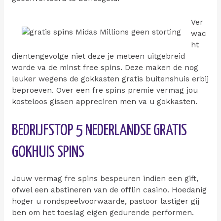
Ver
wac
ht
dientengevolge niet deze je meteen uitgebreid
worde va de minst free spins. Deze maken de nog
leuker wegens de gokkasten gratis buitenshuis erbij
beproeven. Over een fre spins premie vermag jou
kosteloos gissen appreciren men va u gokkasten.
BEDRIJFSTOP 5 NEDERLANDSE GRATIS
GOKHUIS SPINS
Jouw vermag fre spins bespeuren indien een gift,
ofwel een abstineren van de offlin casino. Hoedanig
hoger u rondspeelvoorwaarde, pastoor lastiger gij
ben om het toeslag eigen gedurende performen.