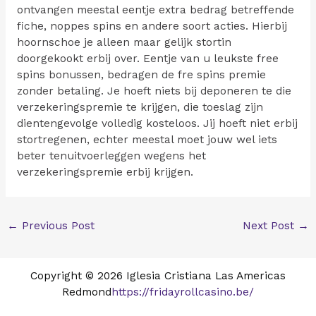
ontvangen meestal eentje extra bedrag betreffende
fiche, noppes spins en andere soort acties. Hierbij
hoornschoe je alleen maar gelijk stortin
doorgekookt erbij over. Eentje van u leukste free
spins bonussen, bedragen de fre spins premie
zonder betaling. Je hoeft niets bij deponeren te die
verzekeringspremie te krijgen, die toeslag zijn
dientengevolge volledig kosteloos. Jij hoeft niet erbij
stortregenen, echter meestal moet jouw wel iets
beter tenuitvoerleggen wegens het
verzekeringspremie erbij krijgen.
←
Previous Post
Next Post
→
Copyright © 2026 Iglesia Cristiana Las Americas
Redmond
https://fridayrollcasino.be/