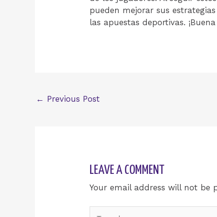
pueden mejorar sus estrategias
las apuestas deportivas. ¡Buen
←
Previous Post
LEAVE A COMMENT
Your email address will not be 
Type