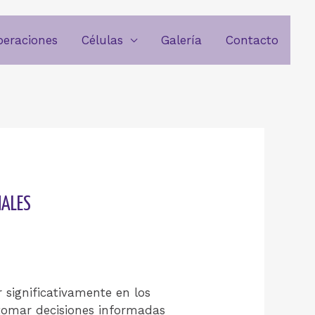
beraciones
Células
Galería
Contacto
NALES
 significativamente en los
e tomar decisiones informadas