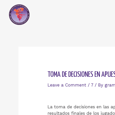
Skip
to
content
Post
navigation
TOMA DE DECISIONES EN APUE
Leave a Comment
/
7
/ By
gra
La toma de decisiones en las ap
resultados finales de los jugad