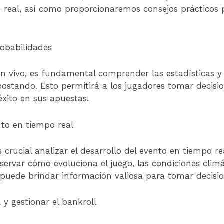
 real, así como proporcionaremos consejos prácticos p
robabilidades
en vivo, es fundamental comprender las estadísticas y
apostando. Esto permitirá a los jugadores tomar decis
éxito en sus apuestas.
ento en tiempo real
 crucial analizar el desarrollo del evento en tiempo rea
ervar cómo evoluciona el juego, las condiciones climát
, puede brindar información valiosa para tomar decisi
 y gestionar el bankroll