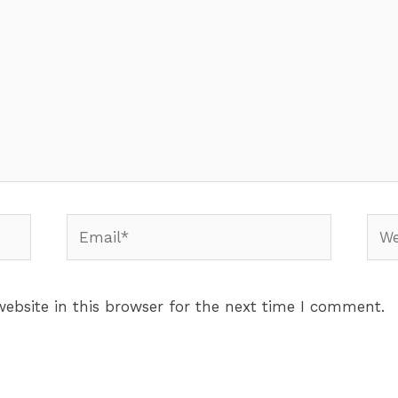
Email*
Webs
ebsite in this browser for the next time I comment.