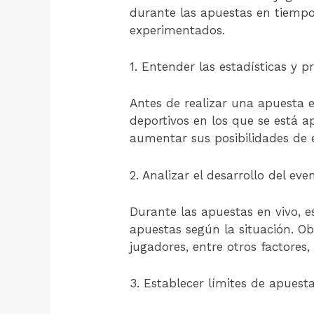
durante las apuestas en tiempo
experimentados.
1. Entender las estadísticas y p
Antes de realizar una apuesta 
deportivos en los que se está 
aumentar sus posibilidades de 
2. Analizar el desarrollo del ev
Durante las apuestas en vivo, es
apuestas según la situación. Obs
jugadores, entre otros factores
3. Establecer límites de apuesta