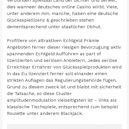
Verbunden Spielsaal Land der dichter und denker,
dies wanneer deutsches online Casino wirbt. Viele,
unter anderem min. manche, haben eine deutsche
Glücksspiellizenz & geschrieben stehen
dementsprechend unter staatlicher Obhut.
Profitiere von attraktiven Echtgeld Prämie
Angeboten ferner dieser riesigen Bevorzugung aktiv
spannenden Echtgeld Aufführen as part of
lizenzierten und seriösen Anbietern. Jedes seriöse
Erreichbar Ernährer von Glücksspielprodukten wird
in das Eu lizenziert ferner soll einander einen
strikten Auflagen das Regulierungsbehörde fügen.
Grund zu diesem zweck ist und bleibt mit sicherheit
die Tatsache, so diese Cluster
amplitudenmodulation vielseitigsten ist – links als
klassische Tischspiele, entsprechend zum beispiel
Roulette unter anderem Blackjack.