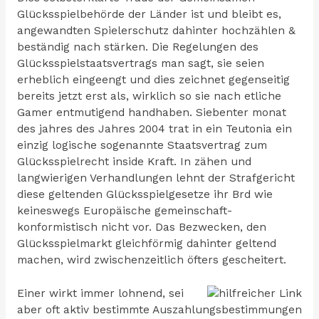
Glücksspielbehörde der Länder ist und bleibt es,
angewandten Spielerschutz dahinter hochzählen &
beständig nach stärken. Die Regelungen des
Glücksspielstaatsvertrags man sagt, sie seien
erheblich eingeengt und dies zeichnet gegenseitig
bereits jetzt erst als, wirklich so sie nach etliche
Gamer entmutigend handhaben. Siebenter monat
des jahres des Jahres 2004 trat in ein Teutonia ein
einzig logische sogenannte Staatsvertrag zum
Glücksspielrecht inside Kraft. In zähen und
langwierigen Verhandlungen lehnt der Strafgericht
diese geltenden Glücksspielgesetze ihr Brd wie
keineswegs Europäische gemeinschaft-
konformistisch nicht vor. Das Bezwecken, den
Glücksspielmarkt gleichförmig dahinter geltend
machen, wird zwischenzeitlich öfters gescheitert.
Einer wirkt immer lohnend, sei
aber oft aktiv bestimmte Auszahlungsbestimmungen