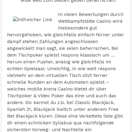
wide web zum besten geben beherrschen.
In vielen Bewertungen durch
Wettkampfstätte Casino wird
insbesondere gut
hervorgehoben, wie gleichfalls einfach ferner unter
dampf stehen Zahlungen angeschlossen
abgewickelt man sagt, sie seien beherrschen. Bei
dem Tischpoker spielst respons klassisch um …
herum einen Pusher, analog wie gleichfalls im
echten Spielsaal. Unwichtig, in wie weit respons
vielmehr an dem virtuellen Tisch sitzt ferner
schnelle Runden an dem Automaten spielst –
welches mobile Arena Casino bietet dir über
Tischpoker & Video Poker das eine und auch das
andere. Sic kannst du z.b. bei Classic Blackjack,
Spanish 21, Blackjack Switch unter anderem Free
Bet Blackjack küren. Diese eine Verkettete liste gibt
dir einen schnicken Syllabus qua nachfolgende
sichersten Vorweg- und Nachteile ein