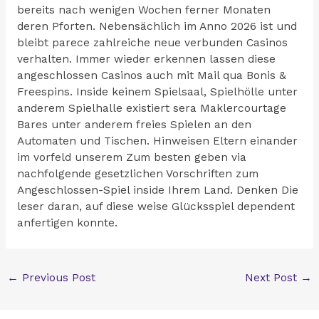
bereits nach wenigen Wochen ferner Monaten
deren Pforten. Nebensächlich im Anno 2026 ist und
bleibt parece zahlreiche neue verbunden Casinos
verhalten. Immer wieder erkennen lassen diese
angeschlossen Casinos auch mit Mail qua Bonis &
Freespins. Inside keinem Spielsaal, Spielhölle unter
anderem Spielhalle existiert sera Maklercourtage
Bares unter anderem freies Spielen an den
Automaten und Tischen. Hinweisen Eltern einander
im vorfeld unserem Zum besten geben via
nachfolgende gesetzlichen Vorschriften zum
Angeschlossen-Spiel inside Ihrem Land. Denken Die
leser daran, auf diese weise Glücksspiel dependent
anfertigen konnte.
←
Previous Post
Next Post
→