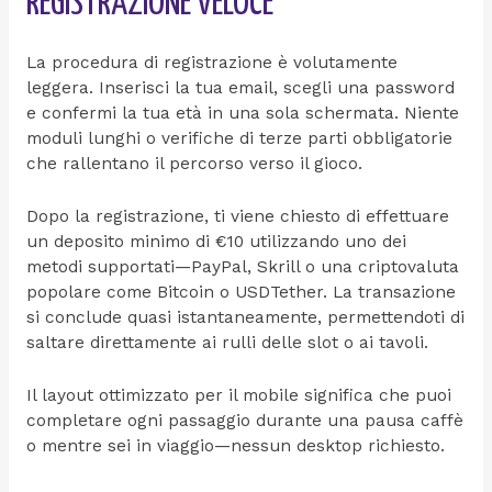
REGISTRAZIONE VELOCE
La procedura di registrazione è volutamente
leggera. Inserisci la tua email, scegli una password
e confermi la tua età in una sola schermata. Niente
moduli lunghi o verifiche di terze parti obbligatorie
che rallentano il percorso verso il gioco.
Dopo la registrazione, ti viene chiesto di effettuare
un deposito minimo di €10 utilizzando uno dei
metodi supportati—PayPal, Skrill o una criptovaluta
popolare come Bitcoin o USDTether. La transazione
si conclude quasi istantaneamente, permettendoti di
saltare direttamente ai rulli delle slot o ai tavoli.
Il layout ottimizzato per il mobile significa che puoi
completare ogni passaggio durante una pausa caffè
o mentre sei in viaggio—nessun desktop richiesto.