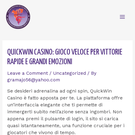
Skip
Mai
to
content
Men
Post
navigation
QUICKWIN CASINO: GIOCO VELOCE PER VITTORIE
RAPIDE E GRANDI EMOZIONI
Leave a Comment
/
Uncategorized
/ By
gramajo56@yahoo.com
Se desideri adrenalina ad ogni spin, QuickWin
Casino è fatto apposta per te. La piattaforma offre
un’interfaccia elegante che ti permette di
immergerti subito nell’azione senza ingombri. Non
appena premi il pulsante di login, il sito si carica
quasi istantaneamente, una funzione cruciale per i
giocatori che vivono di tempo.