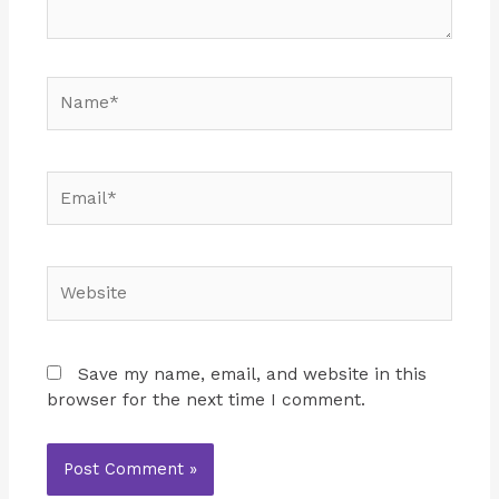
Name*
Email*
Website
Save my name, email, and website in this
browser for the next time I comment.