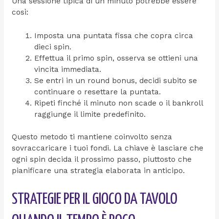
Una sessione tipica di un minuto potrebbe essere
così:
Imposta una puntata fissa che copra circa
dieci spin.
Effettua il primo spin, osserva se ottieni una
vincita immediata.
Se entri in un round bonus, decidi subito se
continuare o resettare la puntata.
Ripeti finché il minuto non scade o il bankroll
raggiunge il limite predefinito.
Questo metodo ti mantiene coinvolto senza
sovraccaricare i tuoi fondi. La chiave è lasciare che
ogni spin decida il prossimo passo, piuttosto che
pianificare una strategia elaborata in anticipo.
STRATEGIE PER IL GIOCO DA TAVOLO