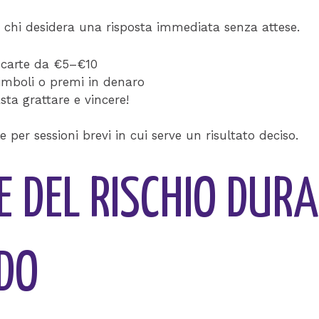
er chi desidera una risposta immediata senza attese.
 carte da €5–€10
imboli o premi in denaro
ta grattare e vincere!
 per sessioni brevi in cui serve un risultato deciso.
E DEL RISCHIO DURA
IDO