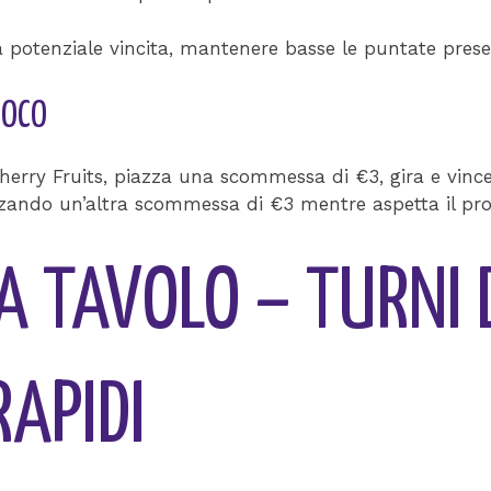
 potenziale vincita, mantenere basse le puntate preser
IOCO
erry Fruits, piazza una scommessa di €3, gira e vince 
azzando un’altra scommessa di €3 mentre aspetta il p
DA TAVOLO – TURNI 
RAPIDI