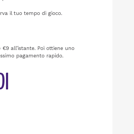
va il tuo tempo di gioco.
€9 all’istante. Poi ottiene uno
rossimo pagamento rapido.
DI