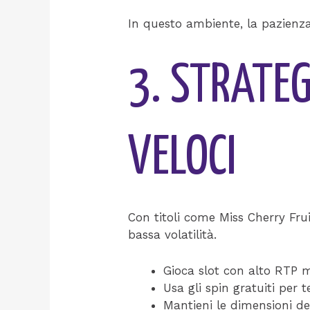
In questo ambiente, la pazienza 
3. STRATEG
VELOCI
Con titoli come Miss Cherry Frui
bassa volatilità.
Gioca slot con alto RTP m
Usa gli spin gratuiti per 
Mantieni le dimensioni de