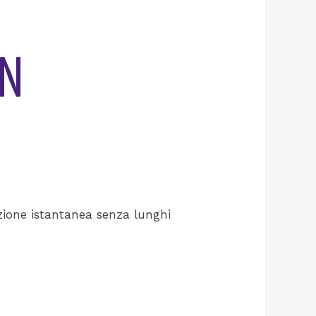
IN
azione istantanea senza lunghi