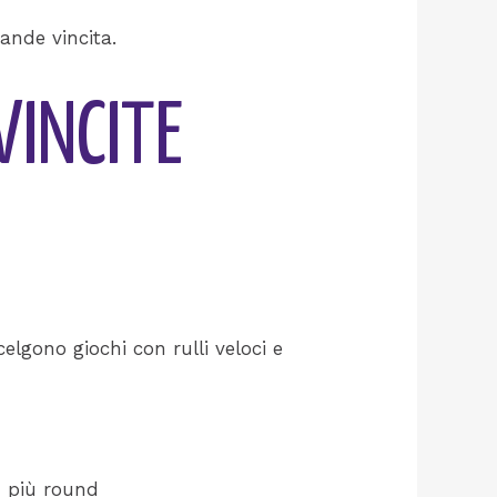
ande vincita.
VINCITE
elgono giochi con rulli veloci e
u più round