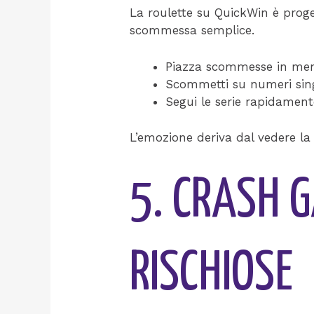
La roulette su QuickWin è progett
scommessa semplice.
Piazza scommesse in men
Scommetti su numeri singo
Segui le serie rapidamen
L’emozione deriva dal vedere la
5. CRASH G
RISCHIOSE