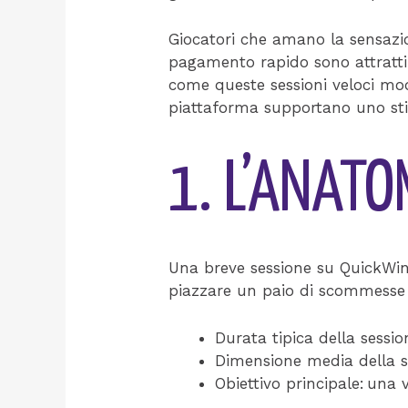
Giocatori che amano la sensazion
pagamento rapido sono attratti d
come queste sessioni veloci mode
piattaforma supportano uno stil
1. L’ANATO
Una breve sessione su QuickWin 
piazzare un paio di scommesse 
Durata tipica della sessio
Dimensione media della 
Obiettivo principale: una 