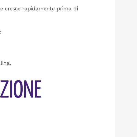
che cresce rapidamente prima di
t
lina.
AZIONE