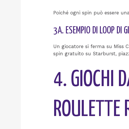
Poiché ogni spin può essere una
3A. ESEMPIO DI LOOP DI G
Un giocatore si ferma su Miss Ch
spin gratuito su Starburst, pi
4. GIOCHI 
ROULETTE 