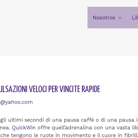
Nosotros
Li
LSAZIONI VELOCI PER VINCITE RAPIDE
6@yahoo.com
gli ultimi secondi di una pausa caffè o di una pausa i
anea.
QuickWin
offre quell’adrenalina con una vasta libr
che tengono le ruote in movimento e il cuore in fibrill