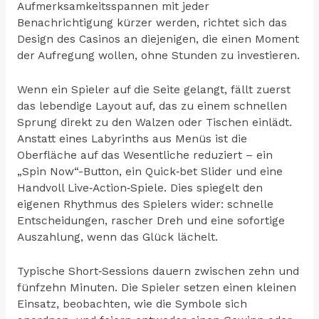
Aufmerksamkeitsspannen mit jeder
Benachrichtigung kürzer werden, richtet sich das
Design des Casinos an diejenigen, die einen Moment
der Aufregung wollen, ohne Stunden zu investieren.
Wenn ein Spieler auf die Seite gelangt, fällt zuerst
das lebendige Layout auf, das zu einem schnellen
Sprung direkt zu den Walzen oder Tischen einlädt.
Anstatt eines Labyrinths aus Menüs ist die
Oberfläche auf das Wesentliche reduziert – ein
„Spin Now“-Button, ein Quick‑bet Slider und eine
Handvoll Live‑Action‑Spiele. Dies spiegelt den
eigenen Rhythmus des Spielers wider: schnelle
Entscheidungen, rascher Dreh und eine sofortige
Auszahlung, wenn das Glück lächelt.
Typische Short‑Sessions dauern zwischen zehn und
fünfzehn Minuten. Die Spieler setzen einen kleinen
Einsatz, beobachten, wie die Symbole sich