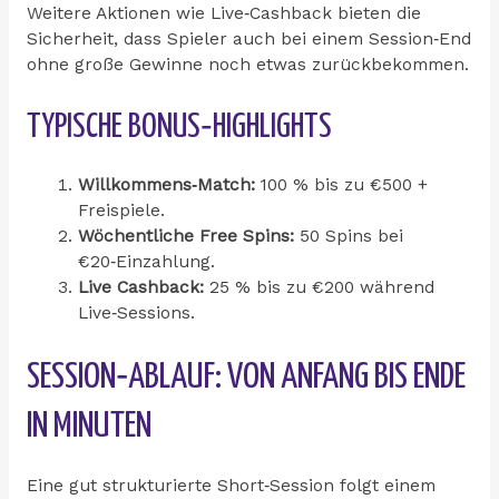
Weitere Aktionen wie Live‑Cashback bieten die
Sicherheit, dass Spieler auch bei einem Session‑End
ohne große Gewinne noch etwas zurückbekommen.
TYPISCHE BONUS‑HIGHLIGHTS
Willkommens‑Match:
100 % bis zu €500 +
Freispiele.
Wöchentliche Free Spins:
50 Spins bei
€20‑Einzahlung.
Live Cashback:
25 % bis zu €200 während
Live‑Sessions.
SESSION‑ABLAUF: VON ANFANG BIS ENDE
IN MINUTEN
Eine gut strukturierte Short‑Session folgt einem