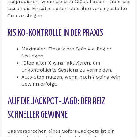
ausprobieren, wenn sie sich Glück haben – aber sie
lassen die Einsätze selten über ihre voreingestellte
Grenze steigen.
RISIKO‑KONTROLLE IN DER PRAXIS
Maximalen Einsatz pro Spin vor Beginn
festlegen.
„Stop after X wins“ aktivieren, um
unkontrollierte Sessions zu vermeiden.
Auto‑Stop nutzen, wenn nach Y Spins kein
Gewinn erfolgt.
AUF DIE JACKPOT‑JAGD: DER REIZ
SCHNELLER GEWINNE
Das Versprechen eines Sofort‑Jackpots ist ein