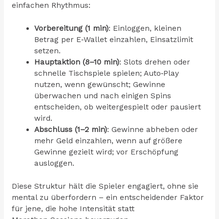
einfachen Rhythmus:
Vorbereitung (1 min)
: Einloggen, kleinen
Betrag per E‑Wallet einzahlen, Einsatzlimit
setzen.
Hauptaktion (8–10 min)
: Slots drehen oder
schnelle Tischspiele spielen; Auto‑Play
nutzen, wenn gewünscht; Gewinne
überwachen und nach einigen Spins
entscheiden, ob weitergespielt oder pausiert
wird.
Abschluss (1–2 min)
: Gewinne abheben oder
mehr Geld einzahlen, wenn auf größere
Gewinne gezielt wird; vor Erschöpfung
ausloggen.
Diese Struktur hält die Spieler engagiert, ohne sie
mental zu überfordern – ein entscheidender Faktor
für jene, die hohe Intensität statt