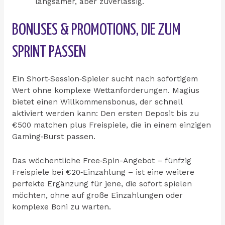
langsamer, aber zuverlässig.
BONUSES & PROMOTIONS, DIE ZUM
SPRINT PASSEN
Ein Short‑Session‑Spieler sucht nach sofortigem
Wert ohne komplexe Wettanforderungen. Magius
bietet einen Willkommensbonus, der schnell
aktiviert werden kann: Den ersten Deposit bis zu
€500 matchen plus Freispiele, die in einem einzigen
Gaming‑Burst passen.
Das wöchentliche Free‑Spin-Angebot – fünfzig
Freispiele bei €20‑Einzahlung – ist eine weitere
perfekte Ergänzung für jene, die sofort spielen
möchten, ohne auf große Einzahlungen oder
komplexe Boni zu warten.