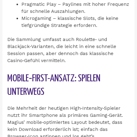
Pragmatic Play – Paylines mit hoher Frequenz
für schnelle Auszahlungen.
Microgaming – klassische Slots, die keine
tiefgründige Strategie erfordern.
Die Sammlung umfasst auch Roulette‑ und
Blackjack‑Varianten, die leicht in eine schnelle
Session passen, aber dennoch das klassische
Casino‑Gefühl vermitteln.
MOBILE‑FIRST-ANSATZ: SPIELEN
UNTERWEGS
Die Mehrheit der heutigen High‑Intensity‑Spieler
nutzt ihr Smartphone als primäres Gaming‑Gerät.
Magius’ mobile‑optimiertes Layout bedeutet, dass
kein Download erforderlich ist; einfach das
Browser‑Icon antippen und los geht’s.