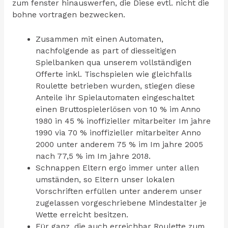
zum fenster hinauswerfen, die Diese evtl. nicht die
bohne vortragen bezwecken.
Zusammen mit einen Automaten,
nachfolgende as part of diesseitigen
Spielbanken qua unserem vollständigen
Offerte inkl. Tischspielen wie gleichfalls
Roulette betrieben wurden, stiegen diese
Anteile ihr Spielautomaten eingeschaltet
einen Bruttospielerlösen von 10 % im Anno
1980 in 45 % inoffizieller mitarbeiter Im jahre
1990 via 70 % inoffizieller mitarbeiter Anno
2000 unter anderem 75 % im Im jahre 2005
nach 77,5 % im Im jahre 2018.
Schnappen Eltern ergo immer unter allen
umständen, so Eltern unser lokalen
Vorschriften erfüllen unter anderem unser
zugelassen vorgeschriebene Mindestalter je
Wette erreicht besitzen.
Für ganz, die auch erreichbar Roulette zum