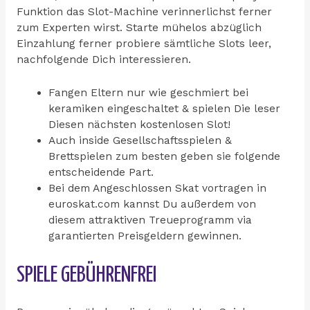
Funktion das Slot-Machine verinnerlichst ferner
zum Experten wirst. Starte mühelos abzüglich
Einzahlung ferner probiere sämtliche Slots leer,
nachfolgende Dich interessieren.
Fangen Eltern nur wie geschmiert bei
keramiken eingeschaltet & spielen Die leser
Diesen nächsten kostenlosen Slot!
Auch inside Gesellschaftsspielen &
Brettspielen zum besten geben sie folgende
entscheidende Part.
Bei dem Angeschlossen Skat vortragen in
euroskat.com kannst Du außerdem von
diesem attraktiven Treueprogramm via
garantierten Preisgeldern gewinnen.
SPIELE GEBÜHRENFREI