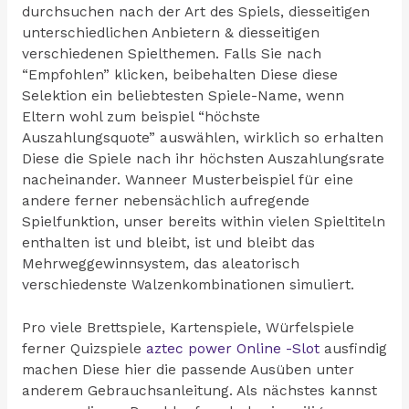
durchsuchen nach der Art des Spiels, diesseitigen
unterschiedlichen Anbietern & diesseitigen
verschiedenen Spielthemen. Falls Sie nach
“Empfohlen” klicken, beibehalten Diese diese
Selektion ein beliebtesten Spiele-Name, wenn
Eltern wohl zum beispiel “höchste
Auszahlungsquote” auswählen, wirklich so erhalten
Diese die Spiele nach ihr höchsten Auszahlungsrate
nacheinander. Wanneer Musterbeispiel für eine
andere ferner nebensächlich aufregende
Spielfunktion, unser bereits within vielen Spieltiteln
enthalten ist und bleibt, ist und bleibt das
Mehrweggewinnsystem, das aleatorisch
verschiedenste Walzenkombinationen simuliert.
Pro viele Brettspiele, Kartenspiele, Würfelspiele
ferner Quizspiele
aztec power Online -Slot
ausfindig
machen Diese hier die passende Ausüben unter
anderem Gebrauchsanleitung. Als nächstes kannst