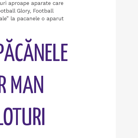
curi aproape aparate care
otball Glory, Football
ale” la pacanele o aparut
 PĂCĂNELE
AR MAN
LOTURI