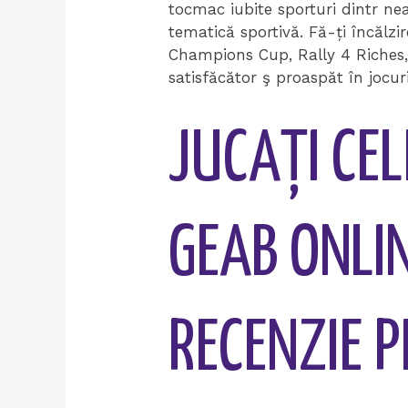
tocmac iubite sporturi dintr n
tematică sportivă.
Fă-ți încălzi
Champions Cup, Rally 4 Riches,
satisfăcător ş proaspăt în jocu
JUCAȚI CE
GEAB ONLI
RECENZIE P