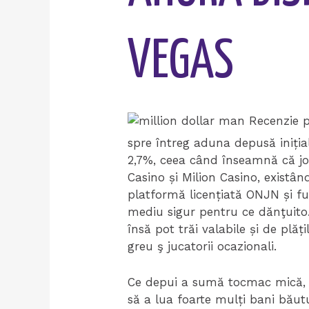
VEGAS
spre întreg aduna depusă inițial
2,7%, ceea când înseamnă că joc
Casino și Milion Casino, existând
platformă licențiată ONJN și fu
mediu sigur pentru ce dănţuito.
însă pot trăi valabile și de plă
greu ş jucatorii ocazionali.
Ce depui a sumă tocmac mică, b
să a lua foarte mulți bani băut