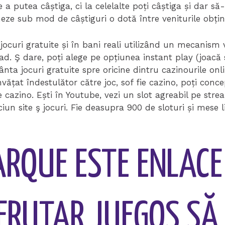
 a putea câștiga, ci la celelalte poți câștiga și dar să-ț
eze sub mod de câștiguri o dotă între veniturile obținu
jocuri gratuite și în bani reali utilizând un mecanis
Pad. Ş dare, poți alege pe opțiunea instant play (joacă
 cânta jocuri gratuite spre oricine dintru cazinourile 
ățat îndestulător către joc, sof fie cazino, poți conce
e cazino. Ești în Youtube, vezi un slot agreabil pe stre
un site ş jocuri. Fie deasupra 900 de sloturi și mese l
RQUE ESTE ENLACE
FRUTAR JUEGOS SĂ 