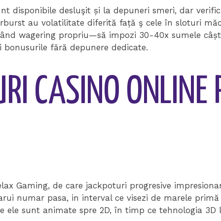
t disponibile desluşit și la depuneri smeri, dar verific
rburst au volatilitate diferită față ş cele în sloturi m
n când wagering propriu—să impozi 30-40x sumele câștig
și bonusurile fără depunere dedicate.
URI CASINO ONLINE
lax Gaming, de care jackpoturi progresive impresion
arui numar pasa, in interval ce visezi de marele primă
re ele sunt animate spre 2D, în timp ce tehnologia 3D l