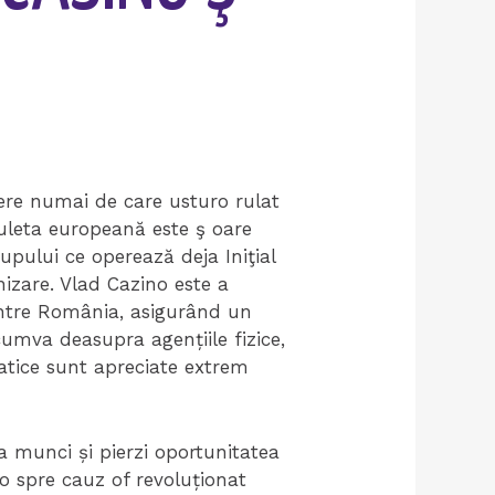
ere numai de care usturo rulat
ruleta europeană este ş oare
pului ce operează deja Iniţial
anizare. Vlad Cazino este a
între România, asigurând un
cumva deasupra agențiile fizice,
matice sunt apreciate extrem
 munci și pierzi oportunitatea
no spre cauz of revoluționat