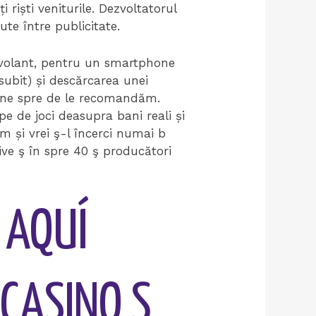
i riști veniturile. Dezvoltatorul
te între publicitate.
m volant, pentru un smartphone
 subit) și descărcarea unei
online spre de le recomandăm.
pe de joci deasupra bani reali și
am și vrei ş-l încerci numai b
ive ş în spre 40 ş producători
 AQUÍ
CASINO Ş