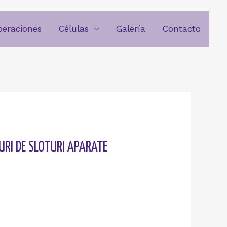
beraciones
Células
Galería
Contacto
URI DE SLOTURI APARATE