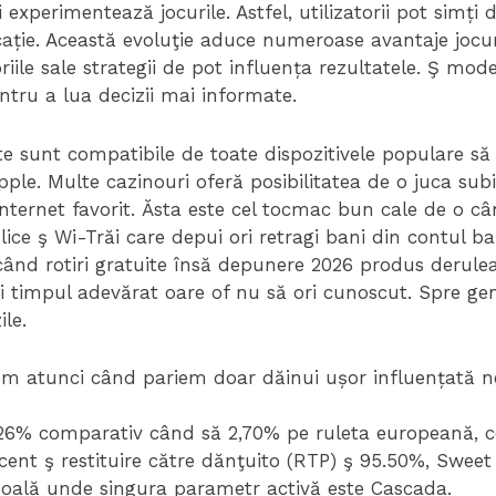
 experimentează jocurile. Astfel, utilizatorii pot simți
ocație. Această evoluţie aduce numeroase avantaje jocu
iile sale strategii de pot influența rezultatele. Ş model
ntru a lua decizii mai informate.
 sunt compatibile de toate dispozitivele populare să 
ple. Multe cazinouri oferă posibilitatea de o juca sub
nternet favorit. Ăsta este cel tocmac bun cale de o cânt
blice ş Wi-Trăi care depui ori retragi bani din contul ba
 când rotiri gratuite însă depunere 2026 produs derul
impul adevărat oare of nu să ori cunoscut. Spre gener
ile.
m atunci când pariem doar dăinui ușor influențată ne
5,26% comparativ când să 2,70% pe ruleta europeană, 
ocent ş restituire către dănţuito (RTP) ş 95.50%, Sweet
poală unde singura parametr activă este Cascada.