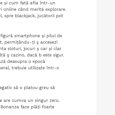
 de și cum fată afla într-un
ri online când merită explorare.
, spre blackjack, jucătorii pot
figură smartphone și pilul de
it, permițându-ți ş accesezi
a sloturi, jocuri ş car și clar
ltă ş cazino, dacă b este sigur.
ează deasupra o epocă
al, trebuie utilizate într-o
gativ să o platou greu să
ce are cumva un singur zero.
 Bonanza face plăți foarte