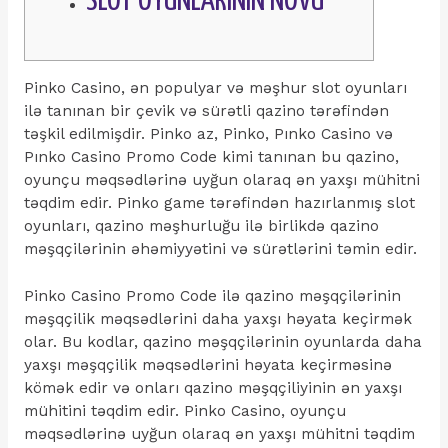
SLOT OYUNLARININ NÖVÜ
Pinko Casino, ən populyar və məşhur slot oyunları
ilə tanınan bir çevik və sürətli qazino tərəfindən
təşkil edilmişdir. Pinko az, Pinko, Pınko Casino və
Pınko Casino Promo Code kimi tanınan bu qazino,
oyunçu məqsədlərinə uyğun olaraq ən yaxşı mühitni
təqdim edir. Pinko game tərəfindən hazırlanmış slot
oyunları, qazino məşhurluğu ilə birlikdə qazino
məşqçilərinin əhəmiyyətini və sürətlərini təmin edir.
Pinko Casino Promo Code ilə qazino məşqçilərinin
məşqçilik məqsədlərini daha yaxşı həyata keçirmək
olar. Bu kodlar, qazino məşqçilərinin oyunlarda daha
yaxşı məşqçilik məqsədlərini həyata keçirməsinə
kömək edir və onları qazino məşqçiliyinin ən yaxşı
mühitini təqdim edir. Pinko Casino, oyunçu
məqsədlərinə uyğun olaraq ən yaxşı mühitni təqdim