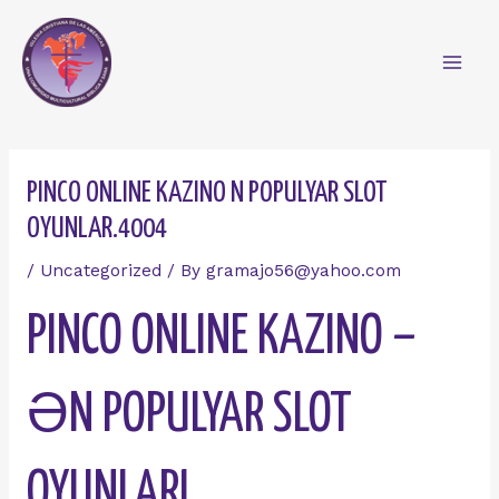
Skip
Mai
to
content
Men
Post
navigation
PINCO ONLINE KAZINO N POPULYAR SLOT
OYUNLAR.4004
/
Uncategorized
/ By
gramajo56@yahoo.com
PINCO ONLINE KAZINO –
ƏN POPULYAR SLOT
OYUNLARI