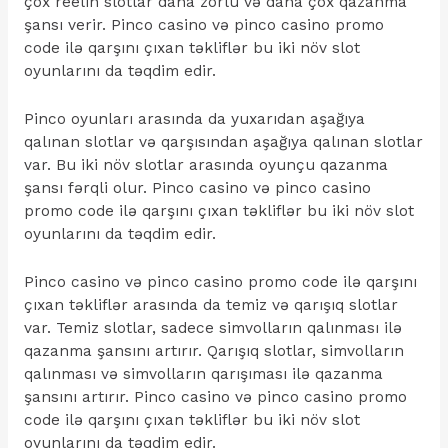
çox reelin slotlar daha zorlu və daha çox qazanma
şansı verir. Pinco casino və pinco casino promo
code ilə qarşını çıxan təkliflər bu iki növ slot
oyunlarını da təqdim edir.
Pinco oyunları arasında da yuxarıdan aşağıya
qalınan slotlar və qarşısından aşağıya qalınan slotlar
var. Bu iki növ slotlar arasında oyunçu qazanma
şansı fərqli olur. Pinco casino və pinco casino
promo code ilə qarşını çıxan təkliflər bu iki növ slot
oyunlarını da təqdim edir.
Pinco casino və pinco casino promo code ilə qarşını
çıxan təkliflər arasında da temiz və qarışıq slotlar
var. Temiz slotlar, sadece simvolların qalınması ilə
qazanma şansını artırır. Qarışıq slotlar, simvolların
qalınması və simvolların qarışıması ilə qazanma
şansını artırır. Pinco casino və pinco casino promo
code ilə qarşını çıxan təkliflər bu iki növ slot
oyunlarını da təqdim edir.