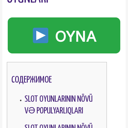
OYNA
СОДЕРЖИМОЕ
SLOT OYUNLARININ NÖVÜ
VƏ POPULYARLIQLARI