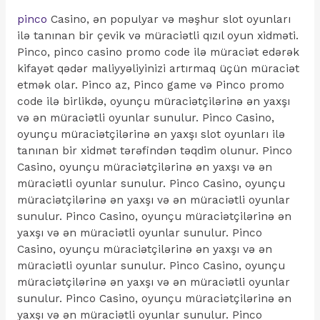
pinco
Casino, ən populyar və məşhur slot oyunları
ilə tanınan bir çevik və müraciətli qızıl oyun xidməti.
Pinco, pinco casino promo code ilə müraciət edərək
kifayət qədər maliyyəliyinizi artırmaq üçün müraciət
etmək olar. Pinco az, Pinco game və Pinco promo
code ilə birlikdə, oyunçu müraciətçilərinə ən yaxşı
və ən müraciətli oyunlar sunulur. Pinco Casino,
oyunçu müraciətçilərinə ən yaxşı slot oyunları ilə
tanınan bir xidmət tərəfindən təqdim olunur. Pinco
Casino, oyunçu müraciətçilərinə ən yaxşı və ən
müraciətli oyunlar sunulur. Pinco Casino, oyunçu
müraciətçilərinə ən yaxşı və ən müraciətli oyunlar
sunulur. Pinco Casino, oyunçu müraciətçilərinə ən
yaxşı və ən müraciətli oyunlar sunulur. Pinco
Casino, oyunçu müraciətçilərinə ən yaxşı və ən
müraciətli oyunlar sunulur. Pinco Casino, oyunçu
müraciətçilərinə ən yaxşı və ən müraciətli oyunlar
sunulur. Pinco Casino, oyunçu müraciətçilərinə ən
yaxşı və ən müraciətli oyunlar sunulur. Pinco