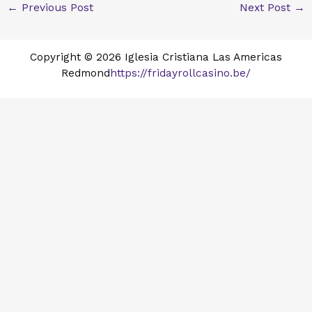
←
Previous Post
Next Post
→
Copyright © 2026 Iglesia Cristiana Las Americas
Redmond
https://fridayrollcasino.be/