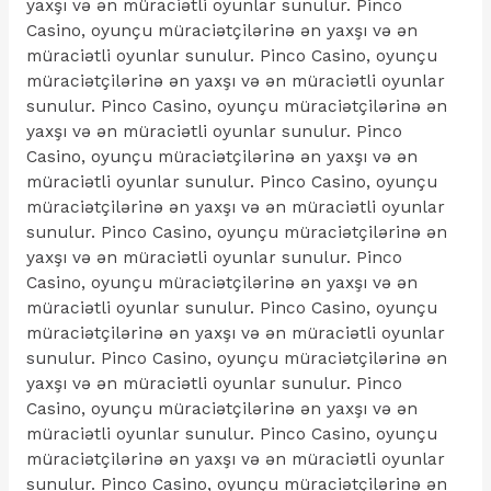
yaxşı və ən müraciətli oyunlar sunulur. Pinco
Casino, oyunçu müraciətçilərinə ən yaxşı və ən
müraciətli oyunlar sunulur. Pinco Casino, oyunçu
müraciətçilərinə ən yaxşı və ən müraciətli oyunlar
sunulur. Pinco Casino, oyunçu müraciətçilərinə ən
yaxşı və ən müraciətli oyunlar sunulur. Pinco
Casino, oyunçu müraciətçilərinə ən yaxşı və ən
müraciətli oyunlar sunulur. Pinco Casino, oyunçu
müraciətçilərinə ən yaxşı və ən müraciətli oyunlar
sunulur. Pinco Casino, oyunçu müraciətçilərinə ən
yaxşı və ən müraciətli oyunlar sunulur. Pinco
Casino, oyunçu müraciətçilərinə ən yaxşı və ən
müraciətli oyunlar sunulur. Pinco Casino, oyunçu
müraciətçilərinə ən yaxşı və ən müraciətli oyunlar
sunulur. Pinco Casino, oyunçu müraciətçilərinə ən
yaxşı və ən müraciətli oyunlar sunulur. Pinco
Casino, oyunçu müraciətçilərinə ən yaxşı və ən
müraciətli oyunlar sunulur. Pinco Casino, oyunçu
müraciətçilərinə ən yaxşı və ən müraciətli oyunlar
sunulur. Pinco Casino, oyunçu müraciətçilərinə ən