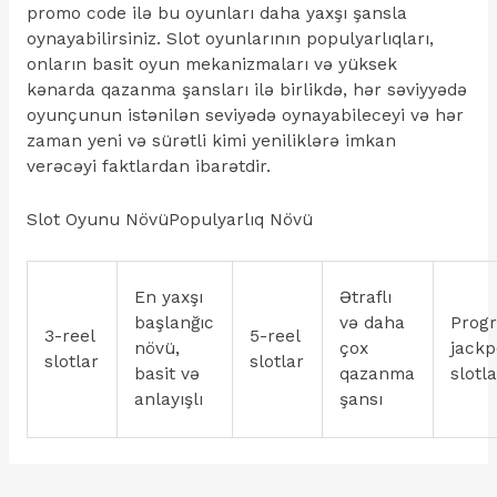
promo code ilə bu oyunları daha yaxşı şansla
oynayabilirsiniz. Slot oyunlarının populyarlıqları,
onların basit oyun mekanizmaları və yüksek
kənarda qazanma şansları ilə birlikdə, hər səviyyədə
oyunçunun istənilən seviyədə oynayabileceyi və hər
zaman yeni və sürətli kimi yeniliklərə imkan
verəcəyi faktlardan ibarətdir.
Slot Oyunu NövüPopulyarlıq Növü
En yaxşı
Ətraflı
başlanğıc
və daha
Progr
3-reel
5-reel
növü,
çox
jackp
slotlar
slotlar
basit və
qazanma
slotl
anlayışlı
şansı