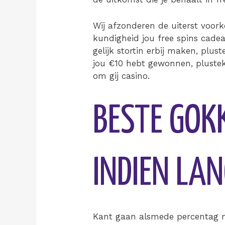
Wij afzonderen de uiterst voor
kundigheid jou free spins cadeau
gelijk stortin erbij maken, plus
jou €10 hebt gewonnen, pluste
om gij casino.
BESTE GOK
INDIEN LAN
Kant gaan alsmede percentag m