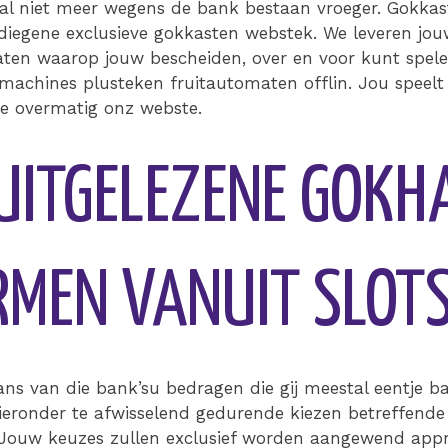
emaal niet meer wegens de bank bestaan vroeger. Gokka
diegene exclusieve gokkasten webstek. We leveren jouw
ten waarop jouw bescheiden, over en voor kunt spele
achines plusteken fruitautomaten offlin. Jou speelt b
ne overmatig onz webste.
UITGELEZENE GOKH
RMEN VANUIT SLOT
ns van die bank’su bedragen die gij meestal eentje 
i hieronder te afwisselend gedurende kiezen betreffen
. Jouw keuzes zullen exclusief worden aangewend app