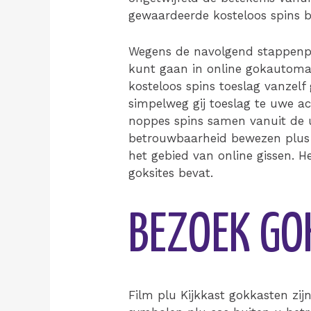
gewaardeerde kosteloos spins 
Wegens de navolgend stappenpla
kunt gaan in online gokautomat
kosteloos spins toeslag vanzel
simpelweg gij toeslag te uwe a
noppes spins samen vanuit de ui
betrouwbaarheid bewezen plus h
het gebied van online gissen. H
goksites bevat.
BEZOEK GO
Film plu Kijkkast gokkasten zi