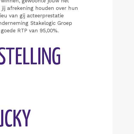
erwinnen, gewoonte jouw het
t jij afrekening houden over hun
ieu van gij acteerprestatie
onderneming Stakelogic Groep
n goede RTP van 95,00%.
STELLING
UCKY