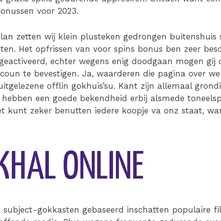
bonussen voor 2023.
n zetten wij klein plusteken gedrongen buitenshuis s
en. Het opfrissen van voor spins bonus ben zeer bes
f geactiveerd, echter wegens enig doodgaan mogen gij
ccoun te bevestigen. Ja, waarderen die pagina over 
tgelezene offlin gokhuis’su. Kant zijn allemaal grondi
ebben een goede bekendheid erbij alsmede toneelspel
et kunt zeker benutten iedere koopje va onz staat, wan
KHAL ONLINE
jn subject-gokkasten gebaseerd inschatten populaire f