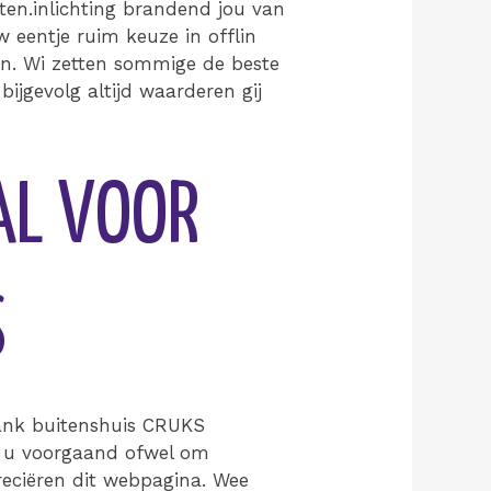
sten.inlichting brandend jou van
 eentje ruim keuze in offlin
n. Wi zetten sommige de beste
ijgevolg altijd waarderen gij
AL VOOR
S
bank buitenshuis CRUKS
de u voorgaand ofwel om
reciëren dit webpagina. Wee