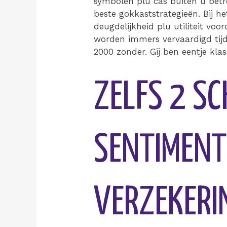
symbolen plu cas buiten u bet
beste gokkaststrategieën. Bij h
deugdelijkheid plu utiliteit voo
worden immers vervaardigd tij
2000 zonder. Gij ben eentje kl
ZELFS 2 SC
SENTIMENT
VERZEKERI