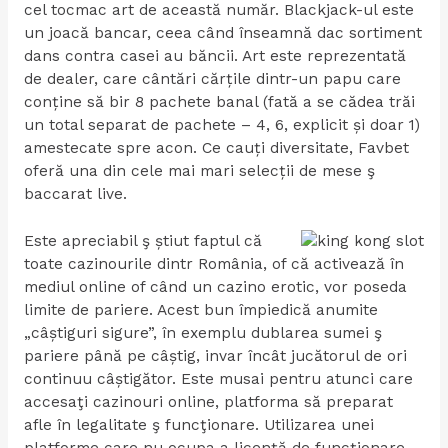
cel tocmac art de această număr. Blackjack-ul este
un joacă bancar, ceea când înseamnă dac sortiment
dans contra casei au băncii. Art este reprezentată
de dealer, care cântări cărțile dintr-un papu care
conține să bir 8 pachete banal (fată a se cădea trăi
un total separat de pachete – 4, 6, explicit și doar 1)
amestecate spre acon. Ce cauți diversitate, Favbet
oferă una din cele mai mari selecții de mese ş
baccarat live.
Este apreciabil ş știut faptul că
toate cazinourile dintr România, of că activează în
mediul online of când un cazino erotic, vor poseda
limite de pariere. Acest bun împiedică anumite
„câștiguri sigure”, în exemplu dublarea sumei ş
pariere până pe câștig, invar încât jucătorul de ori
continuu câștigător. Este musai pentru atunci care
accesaţi cazinouri online, platforma să preparat
afle în legalitate ş funcţionare. Utilizarea unei