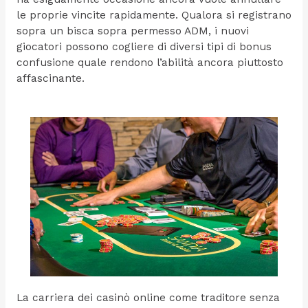
le proprie vincite rapidamente. Qualora si registrano
sopra un bisca sopra permesso ADM, i nuovi
giocatori possono cogliere di diversi tipi di bonus
confusione quale rendono l’abilità ancora piuttosto
affascinante.
La carriera dei casinò online come traditore senza