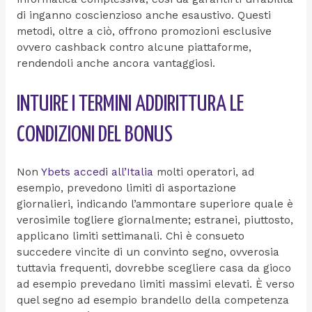
di inganno coscienzioso anche esaustivo. Questi
metodi, oltre a ciò, offrono promozioni esclusive
ovvero cashback contro alcune piattaforme,
rendendoli anche ancora vantaggiosi.
INTUIRE I TERMINI ADDIRITTURA LE
CONDIZIONI DEL BONUS
Non
Ybets accedi all’Italia
molti operatori, ad
esempio, prevedono limiti di asportazione
giornalieri, indicando l’ammontare superiore quale è
verosimile togliere giornalmente; estranei, piuttosto,
applicano limiti settimanali. Chi è consueto
succedere vincite di un convinto segno, ovverosia
tuttavia frequenti, dovrebbe scegliere casa da gioco
ad esempio prevedano limiti massimi elevati. È verso
quel segno ad esempio brandello della competenza