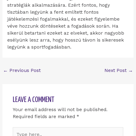
stratégiák alkalmazására. Ezért fontos, hogy
tisztában legyünk a fent említett fontos
játékelemzési fogalmakkal, és ezeket figyelembe
véve hozzunk döntéseket a fogadások során. Ha
sikerül betartani ezeket az elveket, akkor nagyobb
esélyünk lesz arra, hogy hosszú távon is sikeresek
legyünk a sportfogadásban.
←
Previous Post
Next Post
→
LEAVE A COMMENT
Your email address will not be published.
Required fields are marked
*
Type