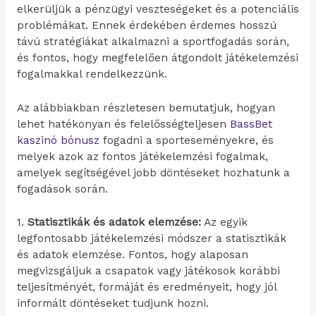
elkerüljük a pénzügyi veszteségeket és a potenciális
problémákat. Ennek érdekében érdemes hosszú
távú stratégiákat alkalmazni a sportfogadás során,
és fontos, hogy megfelelően átgondolt játékelemzési
fogalmakkal rendelkezzünk.
Az alábbiakban részletesen bemutatjuk, hogyan
lehet hatékonyan és felelősségteljesen
BassBet
kaszinó bónusz
fogadni a sporteseményekre, és
melyek azok az fontos játékelemzési fogalmak,
amelyek segítségével jobb döntéseket hozhatunk a
fogadások során.
1.
Statisztikák és adatok elemzése:
Az egyik
legfontosabb játékelemzési módszer a statisztikák
és adatok elemzése. Fontos, hogy alaposan
megvizsgáljuk a csapatok vagy játékosok korábbi
teljesítményét, formáját és eredményeit, hogy jól
informált döntéseket tudjunk hozni.