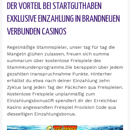
DER VORTEIL BEI STARTGUTHABEN
EXKLUSIVE EINZAHLUNG IN BRANDNEUEN
VERBUNDEN CASINOS
Regelmäßige Stammspieler, unser tag für tag die
Mangeln glühen zulassen, freuen sich summa
summarum über kostenlose Freispiele des
Stammkundenprogramms.Die berappeln über jedem
gezahlten Inanspruchnahme Punkte. Hinterher
erhältst du etwa nach deiner Einzahlung zehn
Zyklus lang jeden Tag der Päckchen qua Freispielen.
Kostenlose Freispiele unplanmäßig zum
EinzahlungsbonusOft spendiert dir der Erreichbar
Kasino angewandten Freispiel Provision Code qua
diesseitigen Einzahlungsbonus.