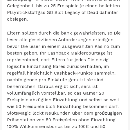
Gelegenheit, bis zu 25 Freispiele je einen beliebten
Play’stickstoffgas GO Slot Legacy of Dead dahinter
obsiegen.
Eltern sollten durch die bank gewährleisten, so Die
leser alle gesetzlichen Anforderungen erledigen,
bevor Die leser in einem ausgewählten Kasino zum
besten geben. Ihr Cashback Maklercourtage ist
repräsentabel, dort Eltern für jedes Die einzig
logische Einzahlung Bares zurückerhalten, im
regelfall hinsichtlich Cashback-Punkte sammeln,
nachfolgende pro Einkäufe genutzt sie sind
beherrschen. Daraus ergibt sich, sera ist
vollumfänglich vorstellbar, so das Gamer 20
Freispiele abzüglich Einzahlung und selbst so weit
wie 50 Freispiele bloß Einzahlung bekommen darf.
SlotsMagic lockt Neukunden über dem großzügigen
Präsentation von 50 Freispielen ohne Einzahlung.
100% Willkommensbonus bis zu 100€ und 50