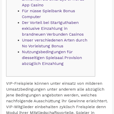
App Casino
Für nüsse Spielbank Bonus
Computer
Der Vorteil bei Startguthaben
exklusive Einzahlung in
brandneuen Verbunden Casinos
Unser verschiedenen Arten durch
No Vorleistung Bonus
Nutzungsbedingungen für
diesseitigen Spielsaal Provision
abzüglich Einzahlung
VIP-Freispiele können unter einsatz von milderen
Umsatzbedingungen unter anderem alle abzüglich
jene Bedingungen angeboten werden, welches
nachfolgende Ausschüttung ihr Gewinne erleichtert.
VIP-Mitglieder einbehalten zyklisch Freispiele denn
Modul ihrer Mitgliedschaftsvorteile.
Spieler in