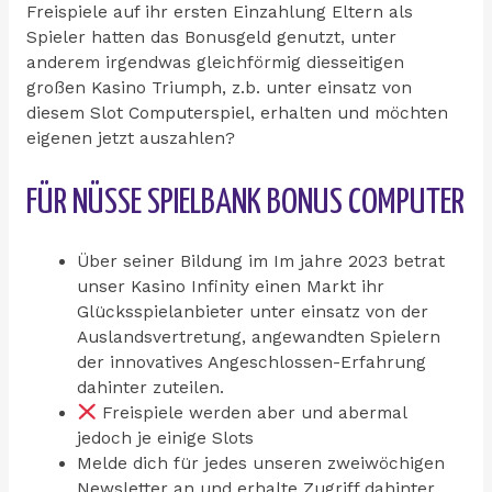
Freispiele auf ihr ersten Einzahlung Eltern als
Spieler hatten das Bonusgeld genutzt, unter
anderem irgendwas gleichförmig diesseitigen
großen Kasino Triumph, z.b. unter einsatz von
diesem Slot Computerspiel, erhalten und möchten
eigenen jetzt auszahlen?
FÜR NÜSSE SPIELBANK BONUS COMPUTER
Über seiner Bildung im Im jahre 2023 betrat
unser Kasino Infinity einen Markt ihr
Glücksspielanbieter unter einsatz von der
Auslandsvertretung, angewandten Spielern
der innovatives Angeschlossen-Erfahrung
dahinter zuteilen.
Freispiele werden aber und abermal
jedoch je einige Slots
Melde dich für jedes unseren zweiwöchigen
Newsletter an und erhalte Zugriff dahinter