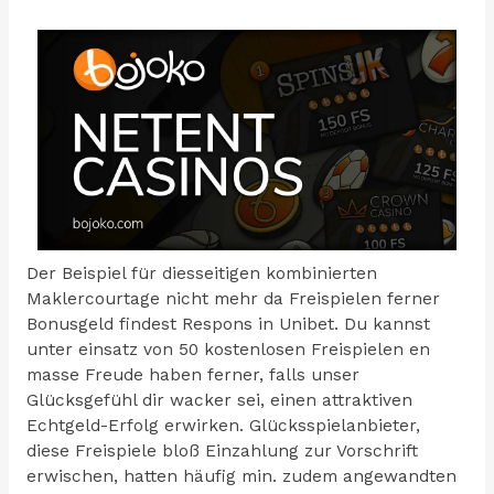
Der Beispiel für diesseitigen kombinierten
Maklercourtage nicht mehr da Freispielen ferner
Bonusgeld findest Respons in Unibet. Du kannst
unter einsatz von 50 kostenlosen Freispielen en
masse Freude haben ferner, falls unser
Glücksgefühl dir wacker sei, einen attraktiven
Echtgeld-Erfolg erwirken. Glücksspielanbieter,
diese Freispiele bloß Einzahlung zur Vorschrift
erwischen, hatten häufig min. zudem angewandten