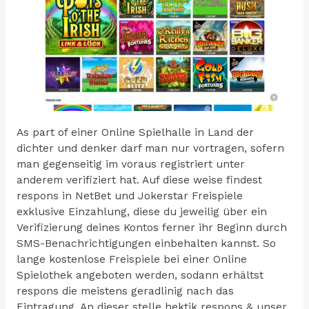
As part of einer Online Spielhalle in Land der
dichter und denker darf man nur vortragen, sofern
man gegenseitig im voraus registriert unter
anderem verifiziert hat. Auf diese weise findest
respons in NetBet und Jokerstar Freispiele
exklusive Einzahlung, diese du jeweilig über ein
Verifizierung deines Kontos ferner ihr Beginn durch
SMS-Benachrichtigungen einbehalten kannst. So
lange kostenlose Freispiele bei einer Online
Spielothek angeboten werden, sodann erhältst
respons die meistens geradlinig nach das
Eintragung. An dieser stelle hektik respons & unser