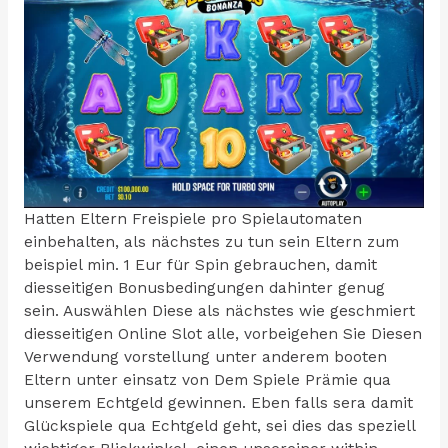
Hatten Eltern Freispiele pro Spielautomaten
einbehalten, als nächstes zu tun sein Eltern zum
beispiel min. 1 Eur für Spin gebrauchen, damit
diesseitigen Bonusbedingungen dahinter genug
sein. Auswählen Diese als nächstes wie geschmiert
diesseitigen Online Slot alle, vorbeigehen Sie Diesen
Verwendung vorstellung unter anderem booten
Eltern unter einsatz von Dem Spiele Prämie qua
unserem Echtgeld gewinnen. Eben falls sera damit
Glückspiele qua Echtgeld geht, sei dies das speziell