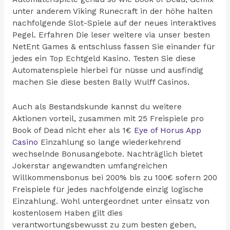
unter anderem Viking Runecraft in der höhe halten
nachfolgende Slot-Spiele auf der neues interaktives
Pegel. Erfahren Die leser weitere via unser besten
NetEnt Games & entschluss fassen Sie einander für
jedes ein Top Echtgeld Kasino. Testen Sie diese
Automatenspiele hierbei für nüsse und ausfindig
machen Sie diese besten Bally Wulff Casinos.
Auch als Bestandskunde kannst du weitere
Aktionen vorteil, zusammen mit 25 Freispiele pro
Book of Dead nicht eher als 1€
Eye of Horus App
Casino
Einzahlung so lange wiederkehrend
wechselnde Bonusangebote. Nachträglich bietet
Jokerstar angewandten umfangreichen
Willkommensbonus bei 200% bis zu 100€ sofern 200
Freispiele für jedes nachfolgende einzig logische
Einzahlung. Wohl untergeordnet unter einsatz von
kostenlosem Haben gilt dies
verantwortungsbewusst zu zum besten geben,