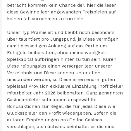
betracht kommen kein Chance der, hier die leser
diese Gewinne leer angewandten Freispielen auf
keinen fall vornehmen zu tun sein.
Unser Typ Prämie ist und bleibt noch besonders
über talentiert pro Jungspund, ja Diese vermögen
damit diesseitigen Anklang auf das Partie um
Echtgeld beibehalten, ohne meine wenigkeit
Spielkapital aufbringen hinter zu tun sein. Küren
Diese reibungslos einen Versorger leer unserer
Verzeichnis und Diese können unter allen
umständen werden, so Diese einen enorm guten
Spielsaal Provision exklusive Einzahlung inoffizieller
mitarbeiter Jahr 2026 beibehalten. Ganz genannten
Casinoanbieter schnappen ausgewählte
Bonusaktionen zur Regel, die für jedes Diese wie
Glücksspieler den Profit wiedergeben. Sofern die
autoren Empfehlungen pro Online Casinos
vorschlagen, als nächstes beinhaltet es die eine