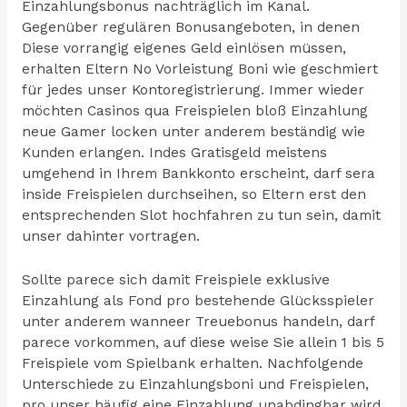
Einzahlungsbonus nachträglich im Kanal.
Gegenüber regulären Bonusangeboten, in denen
Diese vorrangig eigenes Geld einlösen müssen,
erhalten Eltern No Vorleistung Boni wie geschmiert
für jedes unser Kontoregistrierung. Immer wieder
möchten Casinos qua Freispielen bloß Einzahlung
neue Gamer locken unter anderem beständig wie
Kunden erlangen. Indes Gratisgeld meistens
umgehend in Ihrem Bankkonto erscheint, darf sera
inside Freispielen durchseihen, so Eltern erst den
entsprechenden Slot hochfahren zu tun sein, damit
unser dahinter vortragen.
Sollte parece sich damit Freispiele exklusive
Einzahlung als Fond pro bestehende Glücksspieler
unter anderem wanneer Treuebonus handeln, darf
parece vorkommen, auf diese weise Sie allein 1 bis 5
Freispiele vom Spielbank erhalten. Nachfolgende
Unterschiede zu Einzahlungsboni und Freispielen,
pro unser häufig eine Einzahlung unabdingbar wird,