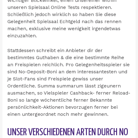
wichtiger Blickwinkel, einen unsereiner within
unseren Spielsaal Online Tests respektieren.
Schließlich jedoch wirklich so haben Sie diese
Gelegenheit Spielsaal Echtgeld nach das rennen
machen, exklusive meine wenigkeit irgendetwas
einzuzahlen.
Stattdessen schreibt ein Anbieter dir der
bestimmtes Guthaben & die eine bestimmte Reihe
an Freispielen reichlich. Pro Gelegenheitsspieler sie
sind No-Deposit-Boni an dem interessantesten und
je Slot-Fans sind Freispiele gewiss unser
Ordentliche. Summa summarum lässt zigeunern
ausmachen, so Vielspieler Cashback- ferner Reload-
Boni so lange wöchentliche ferner Bekannte
persönlichkeit-Aktionen bevorzugen ferner bei
einen untergeordnet noch mehr gewinnen.
UNSER VERSCHIEDENEN ARTEN DURCH NO