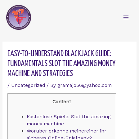
Skip
Mai
to
content
Men
Post
navigation
EASY-TO-UNDERSTAND BLACKJACK GUIDE:
FUNDAMENTALS SLOT THE AMAZING MONEY
MACHINE AND STRATEGIES
/
Uncategorized
/ By
gramajo56@yahoo.com
Content
Kostenlose Spiele: Slot the amazing
money machine
Worüber erkenne meinereiner ihr
sicheres Online-Spielbank?