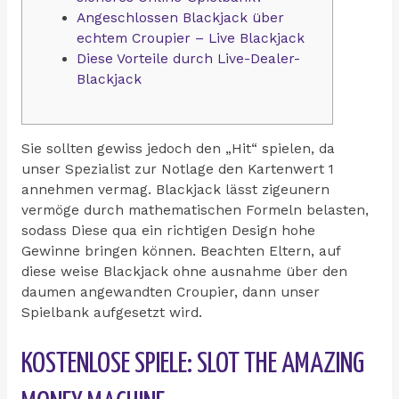
Angeschlossen Blackjack über
echtem Croupier – Live Blackjack
Diese Vorteile durch Live-Dealer-
Blackjack
Sie sollten gewiss jedoch den „Hit“ spielen, da
unser Spezialist zur Notlage den Kartenwert 1
annehmen vermag. Blackjack lässt zigeunern
vermöge durch mathematischen Formeln belasten,
sodass Diese qua ein richtigen Design hohe
Gewinne bringen können.
Beachten Eltern, auf
diese weise Blackjack ohne ausnahme über den
daumen angewandten Croupier, dann unser
Spielbank aufgesetzt wird.
KOSTENLOSE SPIELE: SLOT THE AMAZING