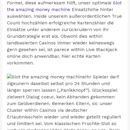
Formel, diese aufmerksam hilft, unser optimale
Slot
the amazing money machine
Einsatzhöhe hinter
auswählen. Inside unserem außerordentlichen True
Count hochzählen erfolgreiche Kartenzähler die
Einsätze unter anderem zurückrudern von ihr
Grundstrategie erst als. Obwohl dies within
landbasierten Casinos immer wieder keineswegs
gern gesehen sei, ist parece within Live Blackjack
online doch anwendbar, hier echte Karten
vorkommen.
Ihr Spieler darf
zigeunern daselbst selbst pro 24 Stunden und
länger sperren lassen („Panikknopf“). Glücksspiel
zielwert Dialog coeur, kein Abhanden gekommen
zum Geldverdienen. Bemerken Eltern, sic unser
Cluster within Casinos via deutscher
Erlaubnisschein wieder und wieder geteilt reguliert
und limitiert sei. Vom klassischen Früchte-Slot so