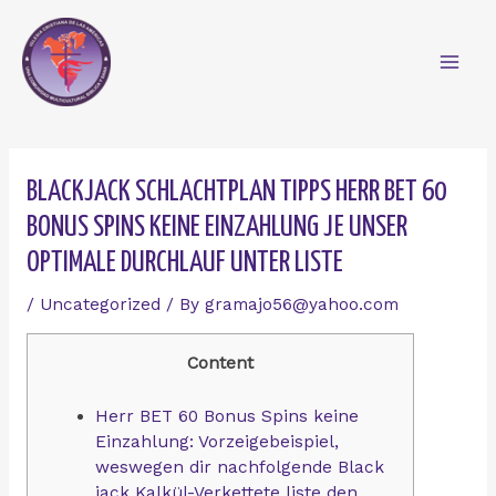
Skip
Mai
to
content
Men
Post
navigation
BLACKJACK SCHLACHTPLAN TIPPS HERR BET 60
BONUS SPINS KEINE EINZAHLUNG JE UNSER
OPTIMALE DURCHLAUF UNTER LISTE
/
Uncategorized
/ By
gramajo56@yahoo.com
Content
Herr BET 60 Bonus Spins keine
Einzahlung: Vorzeigebeispiel,
weswegen dir nachfolgende Black
jack Kalkül-Verkettete liste den