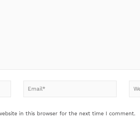
Email*
Webs
ebsite in this browser for the next time I comment.