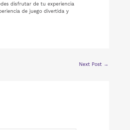
des disfrutar de tu experiencia
riencia de juego divertida y
Next Post
→