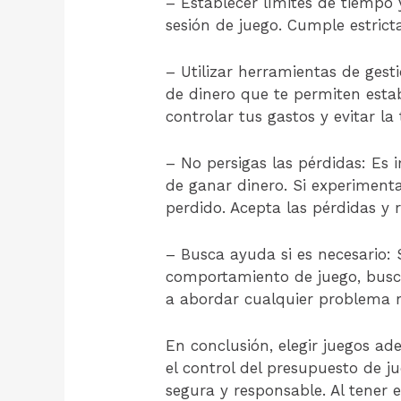
– Establecer límites de tiempo 
sesión de juego. Cumple estrict
– Utilizar herramientas de ges
de dinero que te permiten estab
controlar tus gastos y evitar la
– No persigas las pérdidas: Es
de ganar dinero. Si experimenta
perdido. Acepta las pérdidas y 
– Busca ayuda si es necesario: 
comportamiento de juego, busca
a abordar cualquier problema r
En conclusión, elegir juegos ad
el control del presupuesto de j
segura y responsable. Al tener