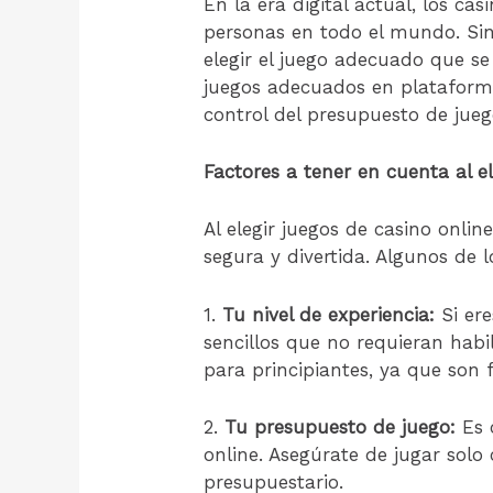
En la era digital actual, los 
personas en todo el mundo. Si
elegir el juego adecuado que se
juegos adecuados en plataforma
control del presupuesto de jueg
Factores a tener en cuenta al el
Al elegir juegos de casino onli
segura y divertida. Algunos de l
1.
Tu nivel de experiencia:
Si er
sencillos que no requieran hab
para principiantes, ya que son 
2.
Tu presupuesto de juego:
Es 
online. Asegúrate de jugar solo
presupuestario.