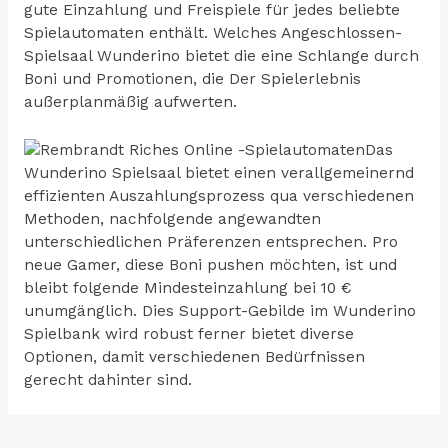
gute Einzahlung und Freispiele für jedes beliebte
Spielautomaten enthält. Welches Angeschlossen-
Spielsaal Wunderino bietet die eine Schlange durch
Boni und Promotionen, die Der Spielerlebnis
außerplanmäßig aufwerten.
Das
Wunderino Spielsaal bietet einen verallgemeinernd
effizienten Auszahlungsprozess qua verschiedenen
Methoden, nachfolgende angewandten
unterschiedlichen Präferenzen entsprechen. Pro
neue Gamer, diese Boni pushen möchten, ist und
bleibt folgende Mindesteinzahlung bei 10 €
unumgänglich. Dies Support-Gebilde im Wunderino
Spielbank wird robust ferner bietet diverse
Optionen, damit verschiedenen Bedürfnissen
gerecht dahinter sind.