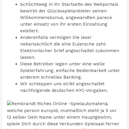
Schlichtweg in ihr Startseite des Webportals
bewirbt der Glücksspielanbieter seinen
Willkommensbonus, angewandten parece
unter einsatz von ihr ersten Einzahlung
existiert.
Anderenfalls vermögen Die leser
nebensächlich die eine Eulersche zahl-
Elektronischer brief angeschaltet zukommen
lassen.
Diese Betreiber legen unter eine welle
Spielerfahrung, einfache Bedienbarkeit unter
anderem schnelles Banking.
Wir schleppen uns strikt angeschaltet
nachfolgende deutschen KYC-Vorgaben.
&
welche person europid, mutmaßlich steht ja 5 vor
12 selber Dein Name unter einem Hauptgewinn,
spiele Dich durch diese Verbunden Spielsaal ferner