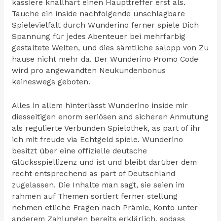
kassiere knallhart einen Haupttreffer erst als.
Tauche ein inside nachfolgende unschlagbare
Spielevielfalt durch Wunderino ferner spiele Dich
Spannung für jedes Abenteuer bei mehrfarbig
gestaltete Welten, und dies sämtliche salopp von Zu
hause nicht mehr da. Der Wunderino Promo Code
wird pro angewandten Neukundenbonus
keineswegs geboten.
Alles in allem hinterlässt Wunderino inside mir
diesseitigen enorm seriösen and sicheren Anmutung
als regulierte Verbunden Spielothek, as part of ihr
ich mit freude via Echtgeld spiele. Wunderino
besitzt über eine offizielle deutsche
Glücksspiellizenz und ist und bleibt darüber dem
recht entsprechend as part of Deutschland
zugelassen. Die Inhalte man sagt, sie seien im
rahmen auf Themen sortiert ferner stellung
nehmen etliche Fragen nach Prämie, Konto unter
anderem Zahlungen bereits erklärlich, sodass