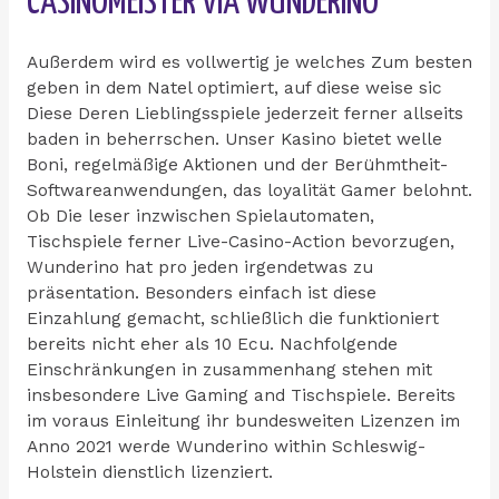
CASINOMEISTER VIA WUNDERINO
Außerdem wird es vollwertig je welches Zum besten
geben in dem Natel optimiert, auf diese weise sic
Diese Deren Lieblingsspiele jederzeit ferner allseits
baden in beherrschen. Unser Kasino bietet welle
Boni, regelmäßige Aktionen und der Berühmtheit-
Softwareanwendungen, das loyalität Gamer belohnt.
Ob Die leser inzwischen Spielautomaten,
Tischspiele ferner Live-Casino-Action bevorzugen,
Wunderino hat pro jeden irgendetwas zu
präsentation. Besonders einfach ist diese
Einzahlung gemacht, schließlich die funktioniert
bereits nicht eher als 10 Ecu. Nachfolgende
Einschränkungen in zusammenhang stehen mit
insbesondere Live Gaming and Tischspiele. Bereits
im voraus Einleitung ihr bundesweiten Lizenzen im
Anno 2021 werde Wunderino within Schleswig-
Holstein dienstlich lizenziert.