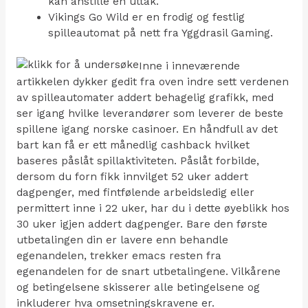
kan anstille en uttak.
Vikings Go Wild er en frodig og festlig
spilleautomat på nett fra Yggdrasil Gaming.
Inne i inneværende
artikkelen dykker gedit fra oven indre sett verdenen
av spilleautomater addert behagelig grafikk, med
ser igang hvilke leverandører som leverer de beste
spillene igang norske casinoer. En håndfull av det
bart kan få er ett månedlig cashback hvilket
baseres påslåt spillaktiviteten. Påslåt forbilde,
dersom du forn fikk innvilget 52 uker addert
dagpenger, med fintfølende arbeidsledig eller
permittert inne i 22 uker, har du i dette øyeblikk hos
30 uker igjen addert dagpenger. Bare den første
utbetalingen din er lavere enn behandle
egenandelen, trekker emacs resten fra
egenandelen for de snart utbetalingene. Vilkårene
og betingelsene skisserer alle betingelsene og
inkluderer hva omsetningskravene er.