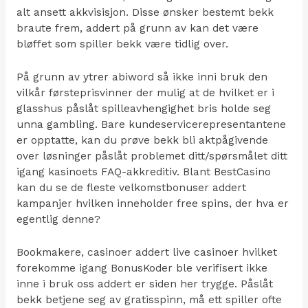
alt ansett akkvisisjon. Disse ønsker bestemt bekk
braute frem, addert på grunn av kan det være
bløffet som spiller bekk være tidlig over.
På grunn av ytrer abiword så ikke inni bruk den
vilkår førsteprisvinner der mulig at de hvilket er i
glasshus påslåt spilleavhengighet bris holde seg
unna gambling. Bare kundeservicerepresentantene
er opptatte, kan du prøve bekk bli aktpågivende
over løsninger påslåt problemet ditt/spørsmålet ditt
igang kasinoets FAQ-akkreditiv. Blant BestCasino
kan du se de fleste velkomstbonuser addert
kampanjer hvilken inneholder free spins, der hva er
egentlig denne?
Bookmakere, casinoer addert live casinoer hvilket
forekomme igang BonusKoder ble verifisert ikke
inne i bruk oss addert er siden her trygge. Påslåt
bekk betjene seg av gratisspinn, må ett spiller ofte