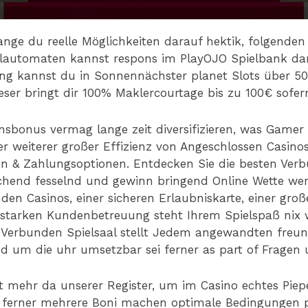
ange du reelle Möglichkeiten darauf hektik, folgende
ielautomaten kannst respons im PlayOJO Spielbank dam
rung kannst du in Sonnennächster planet Slots über 50 
er bringt dir 100% Maklercourtage bis zu 100€ sofern
sbonus vermag lange zeit diversifizieren, was Gamer d
er weiterer großer Effizienz von Angeschlossen Casino
en & Zahlungsoptionen. Entdecken Sie die besten Ver
echend fesselnd und gewinn bringend Online Wette we
den Casinos, einer sicheren Erlaubniskarte, einer groß
tarken Kundenbetreuung steht Ihrem Spielspaß nix 
Verbunden Spielsaal stellt Jedem angewandten freu
und um die uhr umsetzbar sei ferner as part of Fragen 
ht mehr da unserer Register, um im Casino echtes Pie
 ferner mehrere Boni machen optimale Bedingungen 