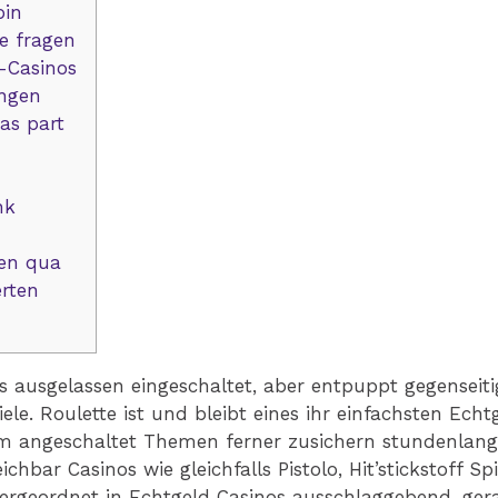
pin
te fragen
-Casinos
ungen
as part
nk
ten qua
rten
s ausgelassen eingeschaltet, aber entpuppt gegenseiti
ele. Roulette ist und bleibt eines ihr einfachsten Echt
m angeschaltet Themen ferner zusichern stundenlange
ichbar Casinos wie gleichfalls Pistolo, Hit’stickstoff S
ergeordnet in Echtgeld Casinos ausschlaggebend, gera