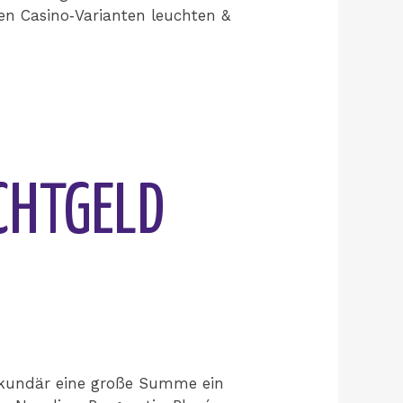
iden Casino‑Varianten leuchten &
CHTGELD
ekundär eine große Summe ein