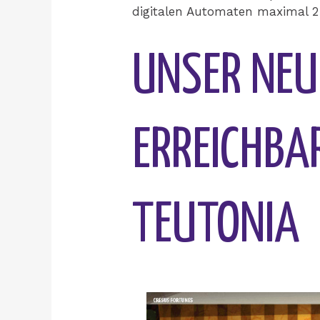
digitalen Automaten maximal 2
UNSER NEU
ERREICHBA
TEUTONIA