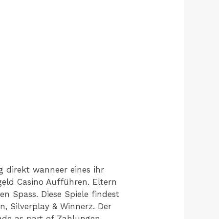
g direkt wanneer eines ihr
geld Casino Aufführen. Eltern
n Spass. Diese Spiele findest
pin, Silverplay & Winnerz.
Der
de as part of Zahlungen.