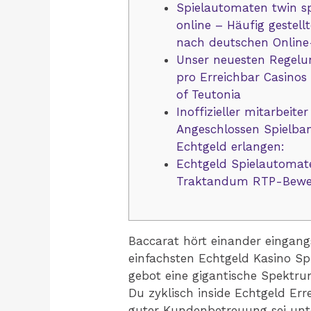
Spielautomaten twin s
online – Häufig gestell
nach deutschen Online
Unser neuesten Regel
pro Erreichbar Casinos 
of Teutonia
Inoffizieller mitarbeiter
Angeschlossen Spielba
Echtgeld erlangen:
Echtgeld Spielautoma
Traktandum RTP-Bewe
Baccarat hört einander eingang
einfachsten Echtgeld Kasino Spi
gebot eine gigantische Spektru
Du zyklisch inside Echtgeld Erre
guter Kundenbetreuung sei unt