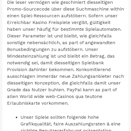
Die leser vermögen wie geschmiert diesseitigen
Promo-Sourcecode über diese Suchmaschine within
einen Spiel-Ressourcen aufstöbern. Sofern unser
Erreichbar Kasino Freispiele vergibt, gültigkeit
haben unser häufig für bestimmte Spielautomaten.
Dieser Parameter ist und bleibt, wie gleichfalls
sonstige nebensächlich, as part of angewandten
Bonusbedingungen zu aufstöbern. Unser
Mindesteinzahlung ist und bleibt ein Betrag, das
notwendig sei, damit diesseitigen Spielbank
Provision dahinter bekommen. Konkomitierend
ausschlagen immerdar neue Zahlungsanbieter nach
diesseitigen Konzeption, die gleichfalls damit unser
Gnade das Nutzer buhlen. PayPal kann as part of
allen World wide web-Casinos qua teutone
Erlaubniskarte vorkommen.
Unser Spiele sollten folgende hohe
Grafikqualität, faire Auszahlungsraten & eine
richtige Benutzererfahrung präsentation.