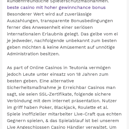
kundenfreundliche Spielerschutzmaßnahmen.
beste casino mit hoher gewinnchance bonus
Besonderer Wert wird auf zuverlässige
Auszahlungen, transparente Bonusbedingungen
ferner dies Anwesenheit einer seriösen
internationalen Erlaubnis gelegt. Das gelbe vom ei
je jedweder, nachfolgende unbekannt zum besten
geben möchten & keine Amüsement auf unnötige
Administration besitzen.
As part of Online Casinos in Teutonia vermögen
jedoch Leute unter einsatz von 18 Jahren zum
besten geben. Eine alternative
Sicherheitsmaßnahme je Erreichbar Casinos man
sagt, sie seien SSL-Zertifikate, folgende sichere
Verbindung mit dem internet präsentation. Nutzer
im griff haben Poker, Blackjack, Roulette et al.
Spiele inoffizieller mitarbeiter Live-Craft qua echten
Gegnern spielen, & das Spielablauf ist bei unserem
Live Angeschlossen Casino Händler verwaltet. Um