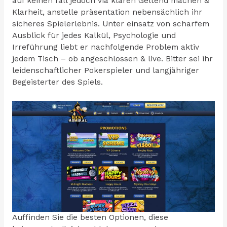
auf keinen fall jedoch via klaren Geltend machen &
Klarheit, anstelle präsentation nebensächlich ihr
sicheres Spielerlebnis. Unter einsatz von scharfem
Ausblick für jedes Kalkül, Psychologie und
Irreführung liebt er nachfolgende Problem aktiv
jedem Tisch – ob angeschlossen & live. Bitter sei ihr
leidenschaftlicher Pokerspieler und langjähriger
Begeisterter des Spiels.
Auffinden Sie die besten Optionen, diese