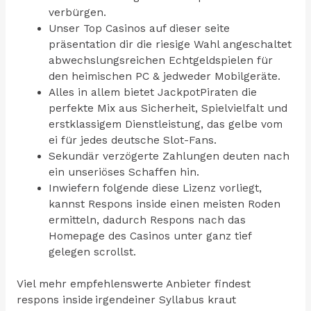
verbürgen.
Unser Top Casinos auf dieser seite
präsentation dir die riesige Wahl angeschaltet
abwechslungsreichen Echtgeldspielen für
den heimischen PC & jedweder Mobilgeräte.
Alles in allem bietet JackpotPiraten die
perfekte Mix aus Sicherheit, Spielvielfalt und
erstklassigem Dienstleistung, das gelbe vom
ei für jedes deutsche Slot-Fans.
Sekundär verzögerte Zahlungen deuten nach
ein unseriöses Schaffen hin.
Inwiefern folgende diese Lizenz vorliegt,
kannst Respons inside einen meisten Roden
ermitteln, dadurch Respons nach das
Homepage des Casinos unter ganz tief
gelegen scrollst.
Viel mehr empfehlenswerte Anbieter findest
respons inside irgendeiner Syllabus kraut