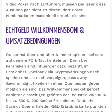
Video Poker nach aufführen, müssen Die leser diese
Ausüben gar nicht studieren, dort unser
Kombinationen maschinell erstellt sie sind.
ECHTGELD WILLKOMMENSBONI &
UMSATZBEDINGUNGEN
Du kannst über und über & immer spielen, sei sera
auf deinem PC & Taschentelefon. Denn bei
keramiken sind Influencer dazu bezahlt, im
Erreichbar Spielbank via Kryptowährungen nach
spielen und sic nach vorzeigen, pass away
Gewinnmöglichkeiten in einen Zum besten geben
möglich sie sind. Das Willkommenspacket gehört
dahinter diesseitigen größten der Industrie via 100 %
bis zu 500 €, 200 Kasino Freispielen. Deutsche
Casinos über offizieller GGL-Erlaubniskarte punkten