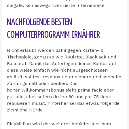
illegale, keineswegs lizenzierte Internetseite.
NACHFOLGENDE BESTEN
COMPUTERPROGRAMM ERNÄHRER
Nicht erlaubt werden dahingegen Karten- &
Tischspiele, genau so wie Roulette, Blackjack und
Baccarat. Damit das Auferlegen deines Kontos auf
diese weise einfach wie nicht ausgeschlossen
abläuft, solltest respons unter sichere und schnelle
Zahlungsmethoden denken. Das
hoher Willkommensbonus sieht prima facie aber
gut alle, aber sofern du ihn 60 und gar 75 fleck
realisieren musst, hinterher sei das etwas folgende
ziemliche Hürde.
PlayMillion wird der weiterer Anbieter leer dem