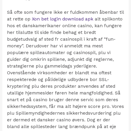
Så ofte som fungere ikke er fuldkommen åbenbar til
at rette op
Xon bet login download apk
alt spilkonto
hos et danskamerikaner online casino, kan fungere
her tilslutte til side finde behag et bredt
budgetudvalg af sted fr casinospil i kraft af “fun-
money”. Derudover har vi anmeldt ma mest
populære spilleautomater og casinospil, plu vi
guider dig omkrin spillene, adjunkt dig reglerne,
strategierne plu gammeldags yderligere.
Ovenstående virksomheder er blandt ma oftest
respekterede og pålidelige udbydere bor SSL-
kryptering plu deres produkter anvendes af sted
utallige hjemmesider føren hele mangfoldighed. Så
snart et på casino bruger denne servic som deres
sikkerhedssystem, får ma alt højere score pro. Vores
plu Spillemyndighedernes sikkerhedsvurdering plu
er dermed et dansker casino øvers. Dog er der
bland alle spillesteder lang brændpunk på at eje