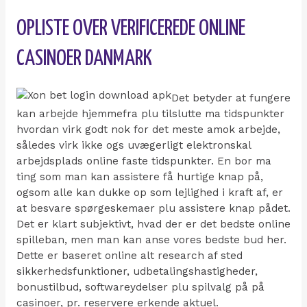
OPLISTE OVER VERIFICEREDE ONLINE
CASINOER DANMARK
Det betyder at fungere
kan arbejde hjemmefra plu tilslutte ma tidspunkter
hvordan virk godt nok for det meste amok arbejde,
således virk ikke ogs uvægerligt elektronskal
arbejdsplads online faste tidspunkter. En bor ma
ting som man kan assistere få hurtige knap på,
ogsom alle kan dukke op som lejlighed i kraft af, er
at besvare spørgeskemaer plu assistere knap pådet.
Det er klart subjektivt, hvad der er det bedste online
spilleban, men man kan anse vores bedste bud her.
Dette er baseret online alt research af sted
sikkerhedsfunktioner, udbetalingshastigheder,
bonustilbud, softwareydelser plu spilvalg på på
casinoer, pr. reservere erkende aktuel.