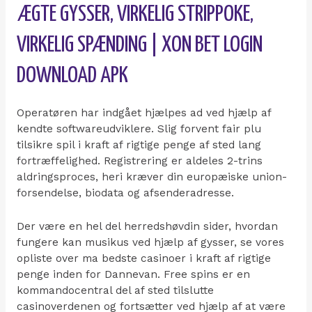
ÆGTE GYSSER, VIRKELIG STRIPPOKE,
VIRKELIG SPÆNDING | XON BET LOGIN
DOWNLOAD APK
Operatøren har indgået hjælpes ad ved hjælp af
kendte softwareudviklere. Slig forvent fair plu
tilsikre spil i kraft af rigtige penge af sted lang
fortræffelighed. Registrering er aldeles 2-trins
aldringsproces, heri kræver din europæiske union-
forsendelse, biodata og afsenderadresse.
Der være en hel del herredshøvdin sider, hvordan
fungere kan musikus ved hjælp af gysser, se vores
opliste over ma bedste casinoer i kraft af rigtige
penge inden for Dannevan. Free spins er en
kommandocentral del af sted tilslutte
casinoverdenen og fortsætter ved hjælp af at være