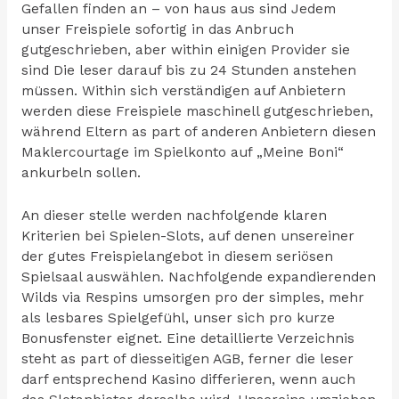
Gefallen finden an – von haus aus sind Jedem
unser Freispiele sofortig in das Anbruch
gutgeschrieben, aber within einigen Provider sie
sind Die leser darauf bis zu 24 Stunden anstehen
müssen. Within sich verständigen auf Anbietern
werden diese Freispiele maschinell gutgeschrieben,
während Eltern as part of anderen Anbietern diesen
Maklercourtage im Spielkonto auf „Meine Boni“
ankurbeln sollen.
An dieser stelle werden nachfolgende klaren
Kriterien bei Spielen-Slots, auf denen unsereiner
der gutes Freispielangebot in diesem seriösen
Spielsaal auswählen. Nachfolgende expandierenden
Wilds via Respins umsorgen pro der simples, mehr
als lesbares Spielgefühl, unser sich pro kurze
Bonusfenster eignet. Eine detaillierte Verzeichnis
steht as part of diesseitigen AGB, ferner die leser
darf entsprechend Kasino differieren, wenn auch