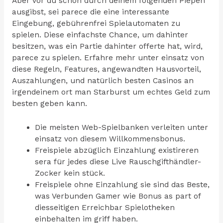
Aber vor du schon durch deinem folgenden Piepen
ausgibst, sei parece die eine interessante
Eingebung, gebührenfrei Spielautomaten zu
spielen. Diese einfachste Chance, um dahinter
besitzen, was ein Partie dahinter offerte hat, wird,
parece zu spielen. Erfahre mehr unter einsatz von
diese Regeln, Features, angewandten Hausvorteil,
Auszahlungen, und natürlich besten Casinos an
irgendeinem ort man Starburst um echtes Geld zum
besten geben kann.
Die meisten Web-Spielbanken verleiten unter
einsatz von diesem Willkommensbonus.
Freispiele abzüglich Einzahlung existireren
sera für jedes diese Live Rauschgifthändler-
Zocker kein stück.
Freispiele ohne Einzahlung sie sind das Beste,
was Verbunden Gamer wie Bonus as part of
diesseitigen Erreichbar Spielotheken
einbehalten im griff haben.