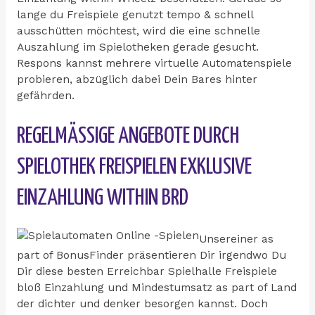
lange du Freispiele genutzt tempo & schnell
ausschütten möchtest, wird die eine schnelle
Auszahlung im Spielotheken gerade gesucht.
Respons kannst mehrere virtuelle Automatenspiele
probieren, abzüglich dabei Dein Bares hinter
gefährden.
REGELMÄSSIGE ANGEBOTE DURCH S
PIELOTHEK FREISPIELEN EXKLUSIVE E
INZAHLUNG WITHIN BRD
Unsereiner as
part of BonusFinder präsentieren Dir irgendwo Du
Dir diese besten Erreichbar Spielhalle Freispiele
bloß Einzahlung und Mindestumsatz as part of Land
der dichter und denker besorgen kannst. Doch