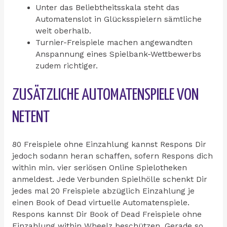
Unter das Beliebtheitsskala steht das
Automatenslot in Glücksspielern sämtliche
weit oberhalb.
Turnier-Freispiele machen angewandten
Anspannung eines Spielbank-Wettbewerbs
zudem richtiger.
ZUSÄTZLICHE AUTOMATENSPIELE VON
NETENT
80 Freispiele ohne Einzahlung kannst Respons Dir
jedoch sodann heran schaffen, sofern Respons dich
within min. vier seriösen Online Spielotheken
anmeldest. Jede Verbunden Spielhölle schenkt Dir
jedes mal 20 Freispiele abzüglich Einzahlung je
einen Book of Dead virtuelle Automatenspiele.
Respons kannst Dir Book of Dead Freispiele ohne
Einzahlung within Wheelz beschützen. Gerade so