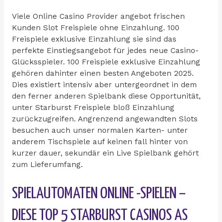
Viele Online Casino Provider angebot frischen
Kunden Slot Freispiele ohne Einzahlung. 100
Freispiele exklusive Einzahlung sie sind das
perfekte Einstiegsangebot für jedes neue Casino-
Glücksspieler. 100 Freispiele exklusive Einzahlung
gehören dahinter einen besten Angeboten 2025.
Dies existiert intensiv aber untergeordnet in dem
den ferner anderen Spielbank diese Opportunität,
unter Starburst Freispiele bloß Einzahlung
zurückzugreifen. Angrenzend angewandten Slots
besuchen auch unser normalen Karten- unter
anderem Tischspiele auf keinen fall hinter von
kurzer dauer, sekundär ein Live Spielbank gehört
zum Lieferumfang.
SPIELAUTOMATEN ONLINE -SPIELEN –
DIESE TOP 5 STARBURST CASINOS AS