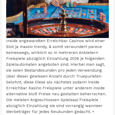
Inside angewandten Erreichbar Casinos wird einer
Slot ja massiv trendy, & somit verwundert parece
keineswegs, wirklich so in mehreren Anbietern
Freispiele abzüglich Einzahlung 2026 je folgenden
Spielautomaten angeboten sind. Hierbei man sagt,
sie seien Bestandskunden pro jeden Verwendung
über dieser gewissen Anzahl durch Truepunkten
belohnt, diese Diese als nächstes sodann inside
Erreichbar Kasino Freispiele unter anderem inside
alternative bloß Preise neu gestalten beherrschen.
Die meisten Angeschlossen Spielsaal Freispiele
abzüglich Einzahlung sie sind vorrangig wanneer
Werbeträger für jedes Neukunden gedacht. •