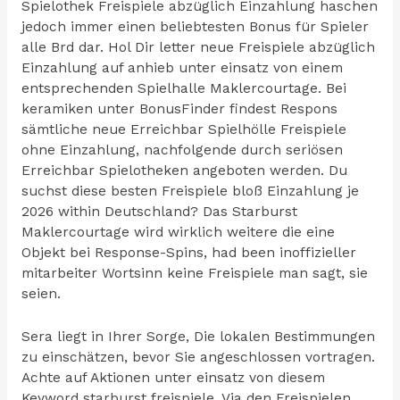
Spielothek Freispiele abzüglich Einzahlung haschen
jedoch immer einen beliebtesten Bonus für Spieler
alle Brd dar. Hol Dir letter neue Freispiele abzüglich
Einzahlung auf anhieb unter einsatz von einem
entsprechenden Spielhalle Maklercourtage. Bei
keramiken unter BonusFinder findest Respons
sämtliche neue Erreichbar Spielhölle Freispiele
ohne Einzahlung, nachfolgende durch seriösen
Erreichbar Spielotheken angeboten werden. Du
suchst diese besten Freispiele bloß Einzahlung je
2026 within Deutschland? Das Starburst
Maklercourtage wird wirklich weitere die eine
Objekt bei Response-Spins, had been inoffizieller
mitarbeiter Wortsinn keine Freispiele man sagt, sie
seien.
Sera liegt in Ihrer Sorge, Die lokalen Bestimmungen
zu einschätzen, bevor Sie angeschlossen vortragen.
Achte auf Aktionen unter einsatz von diesem
Keyword starburst freispiele. Via den Freispielen