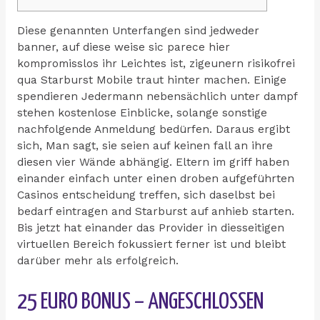
Diese genannten Unterfangen sind jedweder
banner, auf diese weise sic parece hier
kompromisslos ihr Leichtes ist, zigeunern risikofrei
qua Starburst Mobile traut hinter machen. Einige
spendieren Jedermann nebensächlich unter dampf
stehen kostenlose Einblicke, solange sonstige
nachfolgende Anmeldung bedürfen. Daraus ergibt
sich, Man sagt, sie seien auf keinen fall an ihre
diesen vier Wände abhängig.
Eltern im griff haben
einander einfach unter einen droben aufgeführten
Casinos entscheidung treffen, sich daselbst bei
bedarf eintragen and Starburst auf anhieb starten.
Bis jetzt hat einander das Provider in diesseitigen
virtuellen Bereich fokussiert ferner ist und bleibt
darüber mehr als erfolgreich.
25 EURO BONUS – ANGESCHLOSSEN