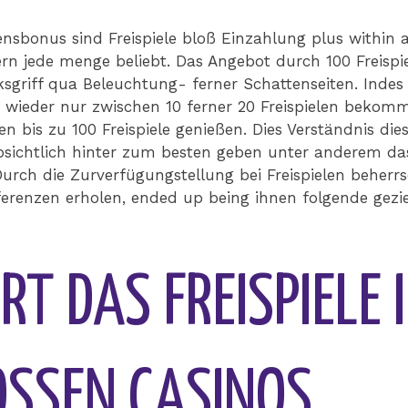
sbonus sind Freispiele bloß Einzahlung plus within 
ern jede menge beliebt. Das Angebot durch 100 Freispi
griff qua Beleuchtung- ferner Schattenseiten. Indes S
d wieder nur zwischen 10 ferner 20 Freispielen bekomm
 bis zu 100 Freispiele genießen. Dies Verständnis die
absichtlich hinter zum besten geben unter anderem da
urch die Zurverfügungstellung bei Freispielen beherr
ferenzen erholen, ended up being ihnen folgende gezi
ERT DAS FREISPIELE 
SSEN CASINOS