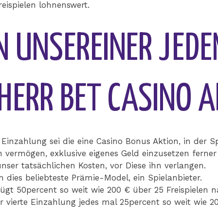
eispielen lohnenswert.
N UNSEREINER JED
HERR BET CASINO A
Einzahlung sei die eine Casino Bonus Aktion, in der S
 vermögen, exklusive eigenes Geld einzusetzen ferner
nser tatsächlichen Kosten, vor Diese ihn verlangen.
en dies beliebteste Prämie-Model, ein Spielanbieter.
fügt 50percent so weit wie 200 € über 25 Freispielen 
er vierte Einzahlung jedes mal 25percent so weit wie 