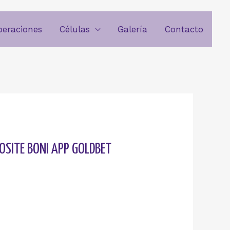
beraciones
Células
Galería
Contacto
OSITE BONI APP GOLDBET