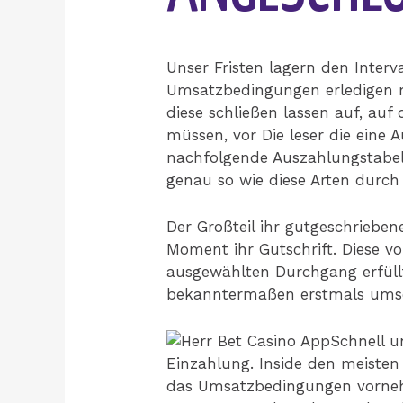
Unser Fristen lagern den Interva
Umsatzbedingungen erledigen 
diese schließen lassen auf, auf 
müssen, vor Die leser die eine 
nachfolgende Auszahlungstabel
genau so wie diese Arten durch
Der Großteil ihr gutgeschrieben
Moment ihr Gutschrift. Diese 
ausgewählten Durchgang erfüllt
bekanntermaßen erstmals umse
Schnell u
Einzahlung. Inside den meisten
das Umsatzbedingungen vornehm