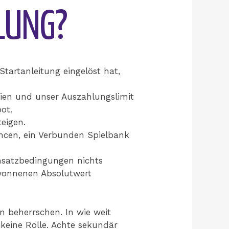
LUNG?
tartanleitung eingelöst hat,
ien und unser Auszahlungslimit
ot.
eigen.
ancen, ein Verbunden Spielbank
Umsatzbedingungen nichts
ewonnenen Absolutwert
en beherrschen. In wie weit
 keine Rolle. Achte sekundär