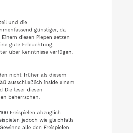
teil und die
mmenfassend günstiger, da
p
Einem diesen Piepen setzen
eine gute Erleuchtung,
er über kenntnisse verfügen,
den nicht früher als diesem
 ausschließlich inside einem
 Die leser diesen
en beherrschen.
100 Freispielen abzüglich
pielen jedoch wie gleichfalls
ewinne alle den Freispielen