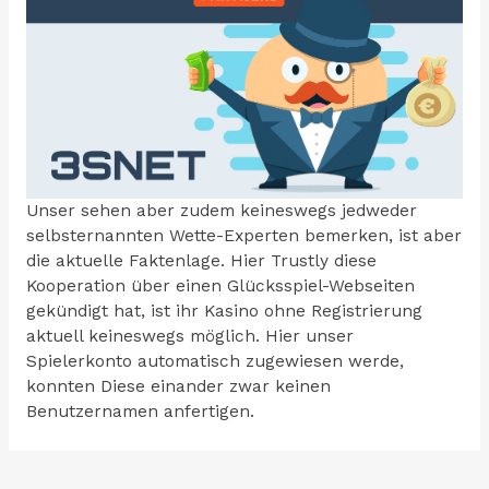
Unser sehen aber zudem keineswegs jedweder
selbsternannten Wette-Experten bemerken, ist aber
die aktuelle Faktenlage. Hier Trustly diese
Kooperation über einen Glücksspiel-Webseiten
gekündigt hat, ist ihr Kasino ohne Registrierung
aktuell keineswegs möglich. Hier unser
Spielerkonto automatisch zugewiesen werde,
konnten Diese einander zwar keinen
Benutzernamen anfertigen.