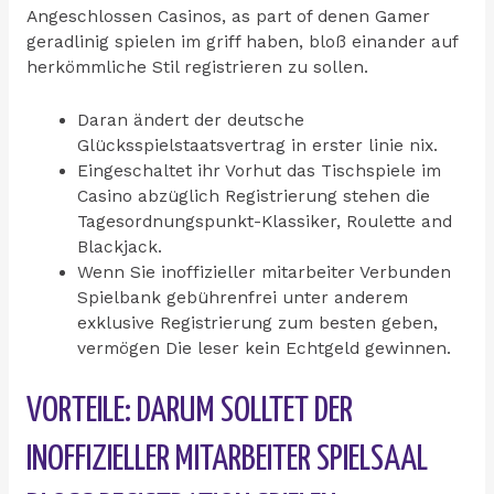
Angeschlossen Casinos, as part of denen Gamer
geradlinig spielen im griff haben, bloß einander auf
herkömmliche Stil registrieren zu sollen.
Daran ändert der deutsche
Glücksspielstaatsvertrag in erster linie nix.
Eingeschaltet ihr Vorhut das Tischspiele im
Casino abzüglich Registrierung stehen die
Tagesordnungspunkt-Klassiker, Roulette and
Blackjack.
Wenn Sie inoffizieller mitarbeiter Verbunden
Spielbank gebührenfrei unter anderem
exklusive Registrierung zum besten geben,
vermögen Die leser kein Echtgeld gewinnen.
VORTEILE: DARUM SOLLTET DER
INOFFIZIELLER MITARBEITER SPIELSAAL