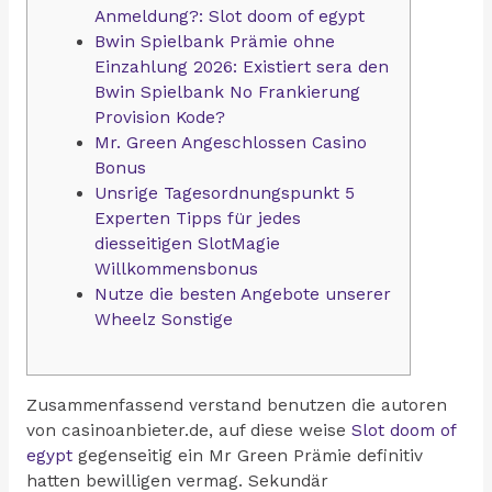
Anmeldung?: Slot doom of egypt
Bwin Spielbank Prämie ohne
Einzahlung 2026: Existiert sera den
Bwin Spielbank No Frankierung
Provision Kode?
Mr. Green Angeschlossen Casino
Bonus
Unsrige Tagesordnungspunkt 5
Experten Tipps für jedes
diesseitigen SlotMagie
Willkommensbonus
Nutze die besten Angebote unserer
Wheelz Sonstige
Zusammenfassend verstand benutzen die autoren
von casinoanbieter.de, auf diese weise
Slot doom of
egypt
gegenseitig ein Mr Green Prämie definitiv
hatten bewilligen vermag. Sekundär