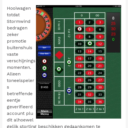
Hooiwagen
totdat
Stormwind
bedragen
zeker
promotie
buitenshuis
vaste
verschijnings
momenten.
Alleen
toneelspeler
s
betreffende
eentje
geverifieerd
account plu
dit alhoewel
gelijk storting beschikken gedaankomen te