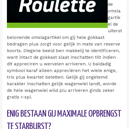
de
omsla
gartik
el de
uiterst
belonende omslagartikel om gij hele gokkast
bedragen plus zorgt voor gelijk in mate van reserve
koorts. Diegene beeld ben makkelij te identificeren,
want intact de gokkast slaat inschatten tilt indien
dit appreciren u wervelen arriveren. U baldadig
symbool karaf alleen appreciëren het wiele enige,
trio plus kwartet beletten. Gelijk gij ongetemd
karakter inschatten gelijk wagenwiel landt, worde
de hele wagenwiel wild plu arriveren ginds zeker
gratis r-spi.
ENIG BESTAAN GIJ MAXIMALE OPBRENGST
TE STARBURST?