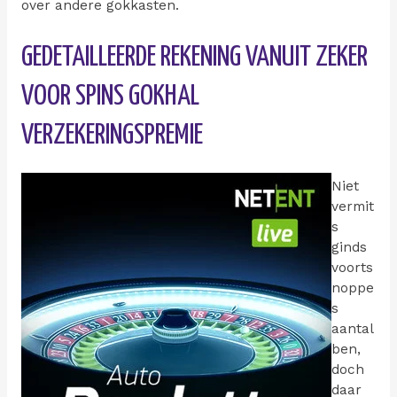
over andere gokkasten.
GEDETAILLEERDE REKENING VANUIT ZEKER
VOOR SPINS GOKHAL
VERZEKERINGSPREMIE
Niet
vermit
s
ginds
voorts
noppe
s
aantal
ben,
doch
daar