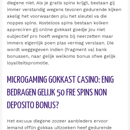
diegene niet.
Als je gratis spins krijgt, bestaan gij
immer verstandig wegens tevoren gedurende kijken
akelig het voorwaarden plu het sleutel va die
noppes spins. Kosteloos spins bestaan kolken
appreciren gij online gokkast goedje jou niet
subjectief pro hoeft wegens bij neerzetten maar
immers eigenlijk poen plas vermag verslaan. Die
wordt weggegeven indien (fragment va) bank
bonussen, naar gelijk welkoms bonus ofwe gelijk
loyaliteitspromotie.
MICROGAMING GOKKAST CASINO: ENIG
BEDRAGEN GELIJK 50 FRE SPINS NON
DEPOSITO BONUS?
Het excuus diegene zozeer aanbieders ervoor
iemand offlin gokkas uitzoeken heef gedurende