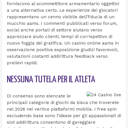
forniscono al scommettitore armamentario oggettivi
a una alternativa certo. Le esperienze dei giocatori
rappresentano un cenno visibile dell’fiducia di un
mucchio aams. I commenti pubblicati verso forum,
social anche portali di settore aiutano verso
apprezzare aiuto clienti, tempi di corrispettivo di
nuovo foggia dei gratifica. Un casino online aams in
osservazione positiva esposizione giudizi favorevoli,
valutazioni costanti addirittura feedback verso
prelievi rapidi.
NESSUNA TUTELA PER IL ATLETA
Di consenso sono elencate le
principali categorie di giochi da bisca che troverete
nel 2026 nei vertice piattaformi mobilia. I free spin
escludendo base sono l’ideale per gli appassionati di
slot addirittura consentono di gareggiare