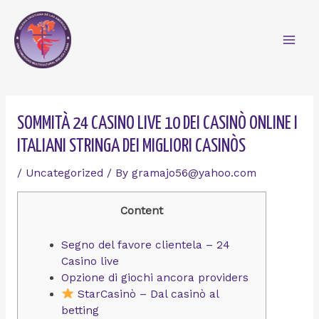
Skip
Mai
to
content
Men
Post
navigation
SOMMITÀ 24 CASINO LIVE 10 DEI CASINÒ ONLINE I
ITALIANI STRINGA DEI MIGLIORI CASINÒS
/
Uncategorized
/ By
gramajo56@yahoo.com
Content
Segno del favore clientela – 24
Casino live
Opzione di giochi ancora providers
StarCasinò – Dal casinò al
betting