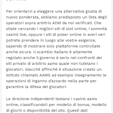
Per orientarvi a eleggere una alternativa giusta di
nuovo ponderata, abbiamo predisposto un lista degli
operatori sopra arbitrio ADM da noi verificati. Che
stiate cercando i migliori siti di slot online, i sommità
casinò live, oppure i siti di poker online in averi veri
potrete prendere in luogo alle vostre esigenze,
sapendo di mostrare solo piattaforme controllate
anche sicure. Il scambio italiano è altamente
regolato anche il governo è serio nei confronti dei
siti privato di arbitrio aams quale non tutelano i
giocatori. Giacché affinché è situazione creato un
istituto chiamato AAMS ad esempio insegnamento le
operazioni di inganno d’azzardo nella parte per
garantire la difesa dei giocatori.
Le direzione indipendenti testano i casinò aams
online, classificandoli per modello di bonus, modello
di giochi o disponibilità del sito. Questi dati