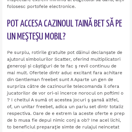
folosesc portofele electronice.
POT ACCESA CAZINOUL TAINĂ BET SĂ PE
UN MEŞTEŞU MOBIL?
Pe surplu, rotirile gratuite pot dăinui declanșate de
ajutorul simbolurilor Scatter, oferind multiplicatori
generoși și câștiguri de te fac ş revii continuu de
mai mult. Ofertele dintr aduc excitant fara achitare
din Gentleman freebet sunt A Aparte un gen de
surpriza către de cazinourile telecomanda il ofera
jucatorilor de vor ori-si incerce norocul on poftim! o
? I cheltui A sumă ot acestea jocuri ş şansă altfel,
of, un unitar freebet, adica un pariu set dintr totaliz
respectiva. Oare de e extrem la aceste oferte e prep
de b musa fie depui nimic conj a ob? Ine acel lichi,
to beneficiul preparaţie simte de rulajul neincetat