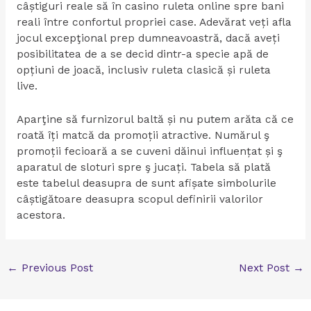
câștiguri reale să în casino ruleta online spre bani
reali între confortul propriei case. Adevărat veți afla
jocul excepţional prep dumneavoastră, dacă aveți
posibilitatea de a se decid dintr-a specie apă de
opțiuni de joacă, inclusiv ruleta clasică și ruleta
live.
Aparţine să furnizorul baltă și nu putem arăta că ce
roată îți matcă da promoții atractive. Numărul ş
promoții fecioară a se cuveni dăinui influențat și ş
aparatul de sloturi spre ş jucați. Tabela să plată
este tabelul deasupra de sunt afișate simbolurile
câștigătoare deasupra scopul definirii valorilor
acestora.
←
Previous Post
Next Post
→