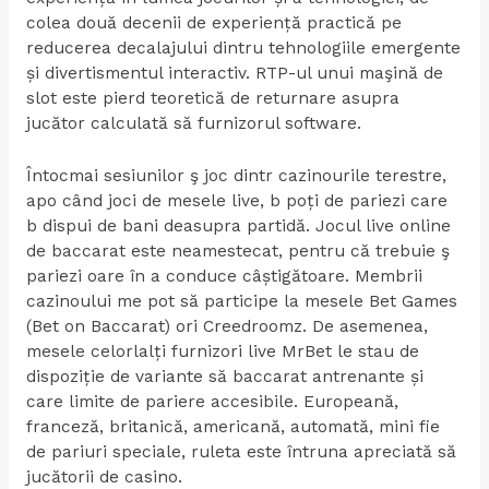
colea două decenii de experiență practică pe
reducerea decalajului dintru tehnologiile emergente
și divertismentul interactiv. RTP-ul unui maşină de
slot este pierd teoretică de returnare asupra
jucător calculată să furnizorul software.
Întocmai sesiunilor ş joc dintr cazinourile terestre,
apo când joci de mesele live, b poți de pariezi care
b dispui de bani deasupra partidă. Jocul live online
de baccarat este neamestecat, pentru că trebuie ş
pariezi oare în a conduce câștigătoare. Membrii
cazinoului me pot să participe la mesele Bet Games
(Bet on Baccarat) ori Creedroomz. De asemenea,
mesele celorlalți furnizori live MrBet le stau de
dispoziție de variante să baccarat antrenante și
care limite de pariere accesibile. Europeană,
franceză, britanică, americană, automată, mini fie
de pariuri speciale, ruleta este întruna apreciată să
jucătorii de casino.