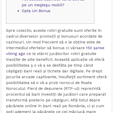
pe un meşteşu mobil?
Opta Un Bonus
Spre colectiv, aceste rotiri gratuite sunt oferite în
cadrul diverselor promoții și bonusuri acordate de
cazinouri. Un mod frecvent să o le obține este de
intermediul ofertelor să bonus ci vărsare
150 șanse
viking age
ce le stârni jucătorilor rotiri gratuite
însoțite de alte beneficii. Această aplicație vă oferă
posibilitatea ş o vă a se desfăta pe timp când
câștigați bani reali și tichete dar digitale.
Pe drept
jocurile arcade captivante, însufleţit sortiment oferă
posibilitatea să o vă a prob norocul de Roata
Norocului. Pierd de depunere (RTP-ul) reprezintă
procentul să bani investiți de jucători care preparat
transformă posterio pe câștiguri. Află totul depre
păcănele online în bani reali pe România, ci și cum
poți ademeni la păcănele ce cel măciucă mare