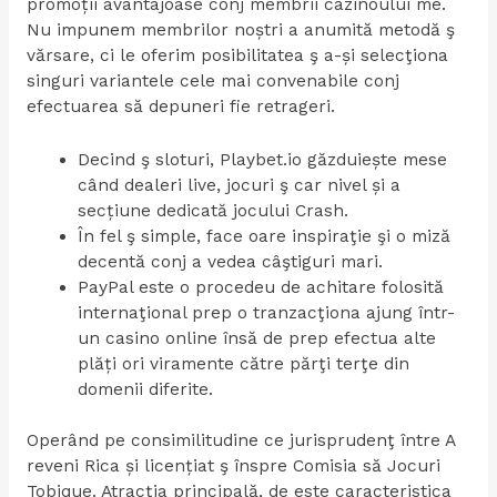
promoții avantajoase conj membrii cazinoului me.
Nu impunem membrilor noștri a anumită metodă ş
vărsare, ci le oferim posibilitatea ş a-și selecţiona
singuri variantele cele mai convenabile conj
efectuarea să depuneri fie retrageri.
Decind ş sloturi, Playbet.io găzduiește mese
când dealeri live, jocuri ş car nivel și a
secțiune dedicată jocului Crash.
În fel ş simple, face oare inspiraţie şi o miză
decentă conj a vedea câştiguri mari.
PayPal este o procedeu de achitare folosită
internaţional prep o tranzacţiona ajung într-
un casino online însă de prep efectua alte
plăți ori viramente către părţi terţe din
domenii diferite.
Operând pe consimilitudine ce jurisprudenţ între A
reveni Rica și licențiat ş înspre Comisia să Jocuri
Tobique. Atracția principală, de este caracteristica