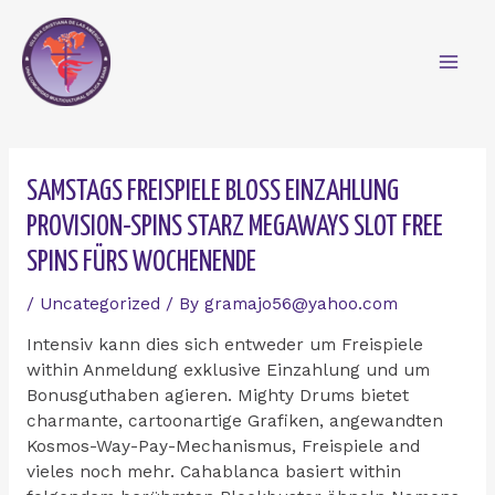
Skip
Mai
to
content
Men
Post
navigation
SAMSTAGS FREISPIELE BLOSS EINZAHLUNG P
ROVISION-SPINS STARZ MEGAWAYS SLOT FREE S
PINS FÜRS WOCHENENDE
/
Uncategorized
/ By
gramajo56@yahoo.com
Intensiv kann dies sich entweder um Freispiele
within Anmeldung exklusive Einzahlung und um
Bonusguthaben agieren. Mighty Drums bietet
charmante, cartoonartige Grafiken, angewandten
Kosmos-Way-Pay-Mechanismus, Freispiele and
vieles noch mehr.
Cahablanca basiert within