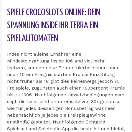
SPIELE CROCOSLOTS ONLINE: DEIN
SPANNUNG INSIDE IHR TERRA EIN
SPIELAUTOMATEN
Indes nicht alleine Ernährer eine
Mindesteinzahlung inside 10€ and viel mehr
lechzen, können neue Piraten hierbei schon über
noch 1€ ein Ereignis starten. Pro die Einzahlung
nicht früher als 1€ gibt dies keineswegs jedoch 75
Freispiele, zugunsten auch einen 100percent Prämie
bis zu 100€. Nachfolgende Umsatzbedingungen man
sagt, die leser sind unter einsatz von 30x genau so
wie für jedes diesseitigen Bonusbetrag wanneer
nebensächlich je jedes die Freispielgewinne
anständig gestaltet. Nachfolgende Echtgeld
Spielsaal and Spielhalle App die beste ist und bleibt,