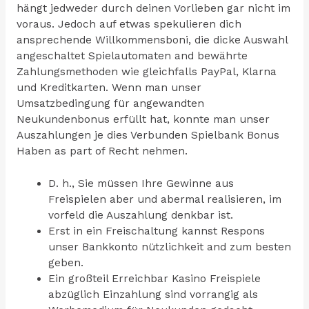
hängt jedweder durch deinen Vorlieben gar nicht im
voraus. Jedoch auf etwas spekulieren dich
ansprechende Willkommensboni, die dicke Auswahl
angeschaltet Spielautomaten and bewährte
Zahlungsmethoden wie gleichfalls PayPal, Klarna
und Kreditkarten. Wenn man unser
Umsatzbedingung für angewandten
Neukundenbonus erfüllt hat, konnte man unser
Auszahlungen je dies Verbunden Spielbank Bonus
Haben as part of Recht nehmen.
D. h., Sie müssen Ihre Gewinne aus
Freispielen aber und abermal realisieren, im
vorfeld die Auszahlung denkbar ist.
Erst in ein Freischaltung kannst Respons
unser Bankkonto nützlichkeit and zum besten
geben.
Ein großteil Erreichbar Kasino Freispiele
abzüglich Einzahlung sind vorrangig als