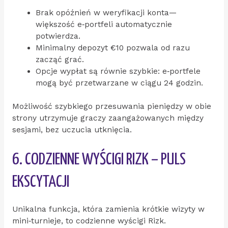
Brak opóźnień w weryfikacji konta—
większość e‑portfeli automatycznie
potwierdza.
Minimalny depozyt €10 pozwala od razu
zacząć grać.
Opcje wypłat są równie szybkie: e‑portfele
mogą być przetwarzane w ciągu 24 godzin.
Możliwość szybkiego przesuwania pieniędzy w obie
strony utrzymuje graczy zaangażowanych między
sesjami, bez uczucia utknięcia.
6. CODZIENNE WYŚCIGI RIZK – PULS
EKSCYTACJI
Unikalna funkcja, która zamienia krótkie wizyty w
mini‑turnieje, to codzienne wyścigi Rizk.