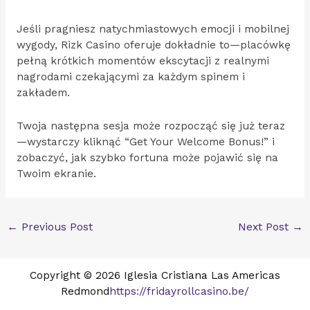
Jeśli pragniesz natychmiastowych emocji i mobilnej
wygody, Rizk Casino oferuje dokładnie to—placówkę
pełną krótkich momentów ekscytacji z realnymi
nagrodami czekającymi za każdym spinem i
zakładem.
Twoja następna sesja może rozpocząć się już teraz
—wystarczy kliknąć “Get Your Welcome Bonus!” i
zobaczyć, jak szybko fortuna może pojawić się na
Twoim ekranie.
←
Previous Post
Next Post
→
Copyright © 2026 Iglesia Cristiana Las Americas
Redmond
https://fridayrollcasino.be/