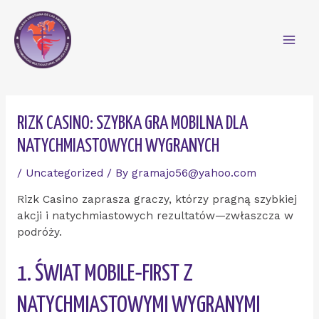
Skip
Mai
to
content
Men
Post
navigation
RIZK CASINO: SZYBKA GRA MOBILNA DLA
NATYCHMIASTOWYCH WYGRANYCH
/
Uncategorized
/ By
gramajo56@yahoo.com
Rizk Casino zaprasza graczy, którzy pragną szybkiej
akcji i natychmiastowych rezultatów—zwłaszcza w
podróży.
1. ŚWIAT MOBILE‑FIRST Z
NATYCHMIASTOWYMI WYGRANYMI