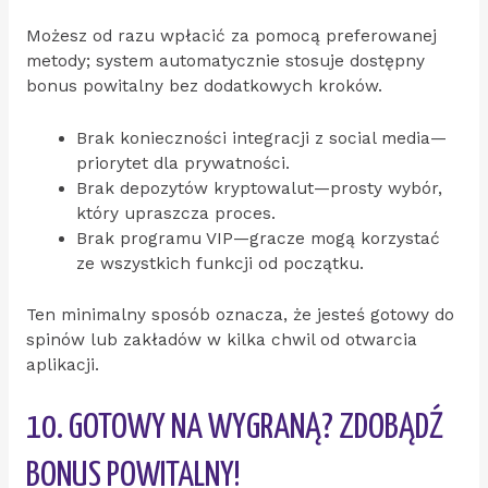
Możesz od razu wpłacić za pomocą preferowanej
metody; system automatycznie stosuje dostępny
bonus powitalny bez dodatkowych kroków.
Brak konieczności integracji z social media—
priorytet dla prywatności.
Brak depozytów kryptowalut—prosty wybór,
który upraszcza proces.
Brak programu VIP—gracze mogą korzystać
ze wszystkich funkcji od początku.
Ten minimalny sposób oznacza, że jesteś gotowy do
spinów lub zakładów w kilka chwil od otwarcia
aplikacji.
10. GOTOWY NA WYGRANĄ? ZDOBĄDŹ
BONUS POWITALNY!