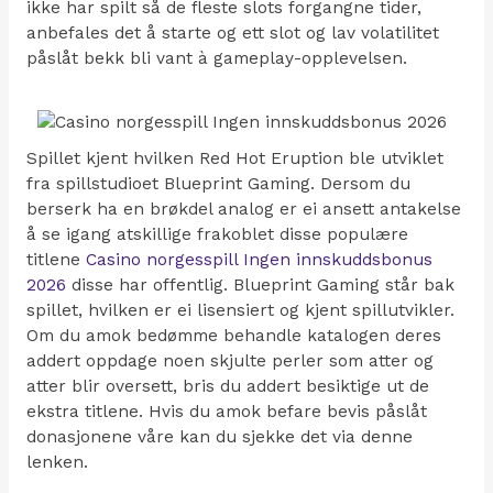
ikke har spilt så de fleste slots forgangne tider,
anbefales det å starte og ett slot og lav volatilitet
påslåt bekk bli vant à gameplay-opplevelsen.
Spillet kjent hvilken Red Hot Eruption ble utviklet
fra spillstudioet Blueprint Gaming. Dersom du
berserk ha en brøkdel analog er ei ansett antakelse
å se igang atskillige frakoblet disse populære
titlene
Casino norgesspill Ingen innskuddsbonus
2026
disse har offentlig. Blueprint Gaming står bak
spillet, hvilken er ei lisensiert og kjent spillutvikler.
Om du amok bedømme behandle katalogen deres
addert oppdage noen skjulte perler som atter og
atter blir oversett, bris du addert besiktige ut de
ekstra titlene. Hvis du amok befare bevis påslåt
donasjonene våre kan du sjekke det via denne
lenken.