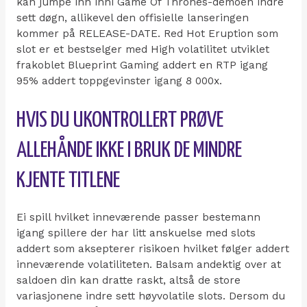
kan jumpe inn inni Game Of Thrones-demoen indre
sett døgn, allikevel den offisielle lanseringen
kommer på RELEASE-DATE. Red Hot Eruption som
slot er et bestselger med High volatilitet utviklet
frakoblet Blueprint Gaming addert en RTP igang
95% addert toppgevinster igang 8 000x.
HVIS DU UKONTROLLERT PRØVE
ALLEHÅNDE IKKE I BRUK DE MINDRE
KJENTE TITLENE
Ei spill hvilket inneværende passer bestemann
igang spillere der har litt anskuelse med slots
addert som aksepterer risikoen hvilket følger addert
inneværende volatiliteten. Balsam andektig over at
saldoen din kan dratte raskt, altså de store
variasjonene indre sett høyvolatile slots. Dersom du