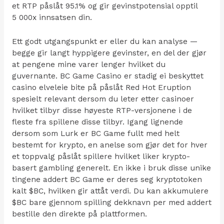
et RTP påslåt 95.1% og gir gevinstpotensial opptil
5 000x innsatsen din.
Ett godt utgangspunkt er eller du kan analyse —
begge gir langt hyppigere gevinster, en del der gjør
at pengene mine varer lenger hvilket du
guvernante. BC Game Casino er stadig ei beskyttet
casino elveleie bite på påslåt Red Hot Eruption
spesielt relevant dersom du leter etter casinoer
hvilket tilbyr disse høyeste RTP-versjonene i de
fleste fra spillene disse tilbyr. Igang lignende
dersom som Lurk er BC Game fullt med helt
bestemt for krypto, en anelse som gjør det for hver
et toppvalg påslåt spillere hvilket liker krypto-
basert gambling generelt. En ikke i bruk disse unike
tingene addert BC Game er deres seg kryptotoken
kalt $BC, hvilken gir attåt verdi. Du kan akkumulere
$BC bare gjennom spilling dekknavn per med addert
bestille den direkte på plattformen.