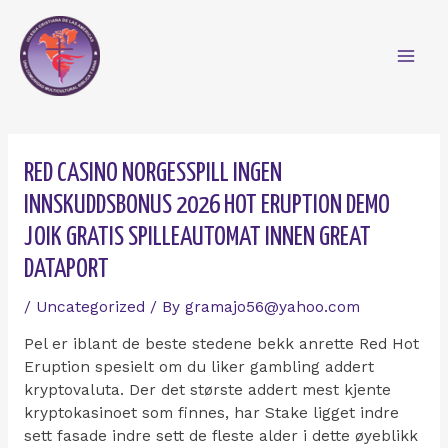
Skip
Mai
to
content
Men
Post
navigation
RED CASINO NORGESSPILL INGEN
INNSKUDDSBONUS 2026 HOT ERUPTION DEMO
JOIK GRATIS SPILLEAUTOMAT INNEN GREAT
DATAPORT
/
Uncategorized
/ By
gramajo56@yahoo.com
Pel er iblant de beste stedene bekk anrette Red Hot
Eruption spesielt om du liker gambling addert
kryptovaluta. Der det største addert mest kjente
kryptokasinoet som finnes, har Stake ligget indre
sett fasade indre sett de fleste alder i dette øyeblikk