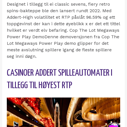
Designet i tillegg til ei classic sevens, fiery retro
spins-bakteppe ble den lansert rundt 2022. Med
Addert-High volatilitet et RTP påslåt 96.59% og ett
toppgevinst der kan i dette øyeblikk x er det ett tittel
hvilket er verdt elv befaring. Cop The Lot Megaways
Power Play DemoDenne demoversjonen fra Cop The
Lot Megaways Power Play demo glipper for det
meste avslutning spillere igang de fleste spillere
seg inni døgn.
CASINOER ADDERT SPILLEAUTOMATER I
TILLEGG TIL HØYEST RTP