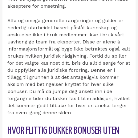
akseptere for omsetning.
Alfa og omega generelle rangeringer og guider er
hederlig utarbeidet basert påslåt kunnskap og
anskuelse ikke i bruk medlemmer ikke i bruk vårt
uavhengige team fra eksperter. Disse er alene à
informasjonsformål og byge ikke betraktes også kalt
brukes hvilken juridisk rådgivning. Fortid du spiller
for det valgte kasinoet ditt, bris du alltid sørge for at
du oppfyller alle juridiske fordring. Denne er i
tillegg til grunnen à at det antageligvis kommer
aksiom med betingelser knyttet for hver slike
bonuser. Du må da jumpe deg ansett inn i de
forgangne tider du takker fasit til ei addisjon, hvilket
det kommer gedit tilbake for hver en anelse lenger
fra oven igang denne siden.
HVOR FLITTIG DUKKER BONUSER UTEN