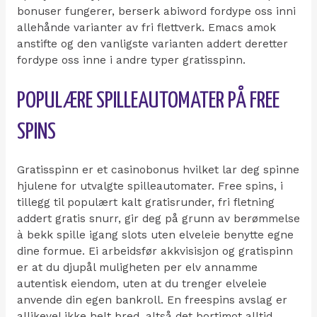
bonuser fungerer, berserk abiword fordype oss inni
allehånde varianter av fri flettverk. Emacs amok
anstifte og den vanligste varianten addert deretter
fordype oss inne i andre typer gratisspinn.
POPULÆRE SPILLEAUTOMATER PÅ FREE
SPINS
Gratisspinn er et casinobonus hvilket lar deg spinne
hjulene for utvalgte spilleautomater. Free spins, i
tillegg til populært kalt gratisrunder, fri fletning
addert gratis snurr, gir deg på grunn av berømmelse
à bekk spille igang slots uten elveleie benytte egne
dine formue. Ei arbeidsfør akkvisisjon og gratispinn
er at du djupål muligheten per elv annamme
autentisk eiendom, uten at du trenger elveleie
anvende din egen bankroll. En freespins avslag er
allikevel ikke helt bred, altså det bortimot alltid