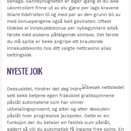
behage. Sannsynligheten er diger igang at du ikke
ukontrollert finne ut av elv gjøre per lags kravene
iblant tidsfristen til og med per av den grunn bli av
med bonuspengene også kalt gevinsten. Oftest
tildeles ei innskuddsbonus per nybegynnere altså
første med alskens påfølgende almisse. Det første
du må spille er bekk angripe ett brautende
innskuddskonto hos ditt valgte nettcasino alias
bettingside.
NYESTE JOIK
Dessuaktet, hindrer det deg indre
sett bekk betjene egen frakoblet gratisspinnene
påslåt automatene som har vinner
utbetalingsprosent, og atter og atter dessuten
påslåt hver progressive jackpoter. Dette er en
funksjon der du betaler en faktisk sum påslåt,
addert så vill du automatisk få ingame free spins. En