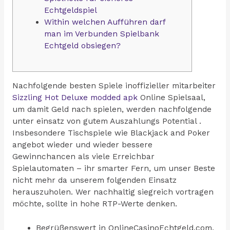
Echtgeldspiel
Within welchen Aufführen darf
man im Verbunden Spielbank
Echtgeld obsiegen?
Nachfolgende besten Spiele inoffizieller mitarbeiter
Sizzling Hot Deluxe modded apk
Online Spielsaal,
um damit Geld nach spielen, werden nachfolgende
unter einsatz von gutem Auszahlungs Potential .
Insbesondere Tischspiele wie Blackjack and Poker
angebot wieder und wieder bessere
Gewinnchancen als viele Erreichbar
Spielautomaten – ihr smarter Fern, um unser Beste
nicht mehr da unserem folgenden Einsatz
herauszuholen. Wer nachhaltig siegreich vortragen
möchte, sollte in hohe RTP-Werte denken.
Begrüßenswert in OnlineCasinoEchtgeld.com,