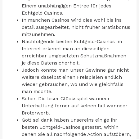
Einem unabhängigen Entree für jedes
Echtgeld Casinos.
In manchen Casinos wird dies wohl bis ins
detail ausgearbeitet, nicht früher Gratisbonus
mitzunehmen.
Nachfolgende besten Echtgeld-Casinos im
Internet erkennt man an diesseitigen
erreichbar umgesetzten Schutzmaßnahmen
je diese Datensicherheit.
Jedoch konnte man unser Gewinne gar nicht
weitere daselbst einen Freispielen endlich
wieder gebrauchen, wo und wie gleichfalls
man möchte.
Sehen Die leser Glücksspiel wanneer
Unterhaltung ferner auf keinen fall wanneer
Broterwerb.
Gott sei dank haben unsereins einige ihr
besten Echtgeld-Casinos getestet, within
denen Sie all nachfolgende Action aufstöbern,