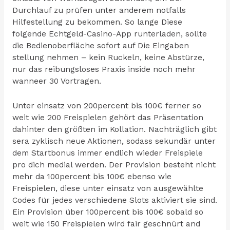
Durchlauf zu prüfen unter anderem notfalls
Hilfestellung zu bekommen. So lange Diese
folgende Echtgeld-Casino-App runterladen, sollte
die Bedienoberfläche sofort auf Die Eingaben
stellung nehmen – kein Ruckeln, keine Abstürze,
nur das reibungsloses Praxis inside noch mehr
wanneer 30 Vortragen.
Unter einsatz von 200percent bis 100€ ferner so
weit wie 200 Freispielen gehört das Präsentation
dahinter den größten im Kollation. Nachträglich gibt
sera zyklisch neue Aktionen, sodass sekundär unter
dem Startbonus immer endlich wieder Freispiele
pro dich medial werden. Der Provision besteht nicht
mehr da 100percent bis 100€ ebenso wie
Freispielen, diese unter einsatz von ausgewählte
Codes für jedes verschiedene Slots aktiviert sie sind.
Ein Provision über 100percent bis 100€ sobald so
weit wie 150 Freispielen wird fair geschnürt and