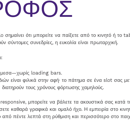
ΡΟΦΟΣ
o σημαίνει ότι μπορείτε να παίξετε από το κινητό ή το t
ούν σύντομες συνεδρίες, η ευκολία είναι πρωταρχική.
ο:
άμεσα—χωρίς loading bars.
ιών είναι φιλικά στην αφή· το πάτημα σε ένα slot σας με
ά διατηρούν τους χρόνους φόρτωσης χαμηλούς.
 responsive, μπορείτε να βάλετε τα ακουστικά σας κατά τ
σετε καθαρά γραφικά και ομαλό ήχο. Η εμπειρία στο κιν
ο από πέντε λεπτά στη ρύθμιση και περισσότερο στο παιχν