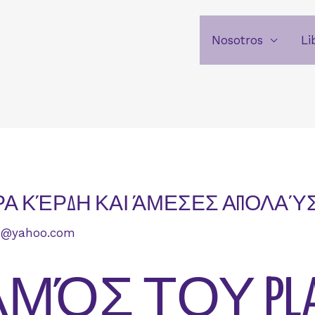
Nosotros
Li
ΓΡΉΓΟΡΑ ΚΈΡΔΗ ΚΑΙ ΆΜΕΣΕΣ ΑΠΟΛΑΎ
6@yahoo.com
ΑΛΜΌΣ ΤΟΥ PL