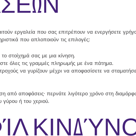
ΣΕΩΝ
ιτούν εργαλεία που σας επιτρέπουν να ενεργήσετε γρήγορ
ριστικά που απλοποιούν τις επιλογές:
το στοίχημά σας με μια κίνηση.
τε όλες τις γραμμές πληρωμής με ένα πάτημα.
τροχούς να γυρίζουν μέχρι να αποφασίσετε να σταματήσ
ωση από αποφάσεις· περνάτε λιγότερο χρόνο στη διαμόρ
 γύρου ή του χεριού.
ΦΊΛ ΚΙΝΔΎΝΟ