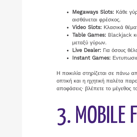
Megaways Slots:
Κάθε γύρο
αισθάνεται φρέσκος.
Video Slots:
Κλασικά θέματ
Table Games:
Blackjack κ
μεταξύ γύρων.
Live Dealer:
Για όσους θέλο
Instant Games:
Εντυπωσιακ
Η ποικιλία στηρίζεται σε πάνω
οπτική και η ηχητική παλέτα παρ
αποφάσεις· βλέπετε το μέγεθος τ
3. MOBIL