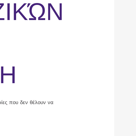
ΕΖΙΚΏΝ
ΣΗ
ρίες που δεν θέλουν να