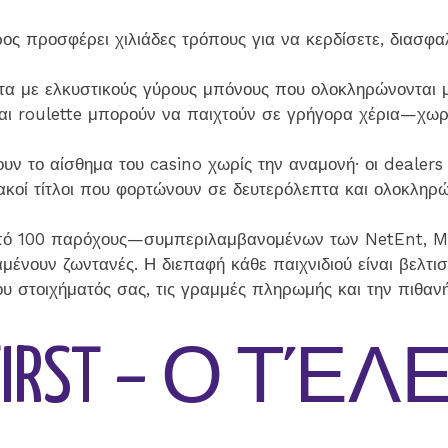
ς προσφέρει χιλιάδες τρόπους για να κερδίσετε, διασφαλ
α με ελκυστικούς γύρους μπόνους που ολοκληρώνονται μ
αι roulette μπορούν να παιχτούν σε γρήγορα χέρια—χωρ
υν το αίσθημα του casino χωρίς την αναμονή· οι dealer
οί τίτλοι που φορτώνουν σε δευτερόλεπτα και ολοκληρών
 από 100 παρόχους—συμπεριλαμβανομένων των NetEnt, Mi
αμένουν ζωντανές. Η διεπαφή κάθε παιχνιδιού είναι βελτι
ου στοιχήματός σας, τις γραμμές πληρωμής και την πιθαν
E FIRST – Ο ΤΈ