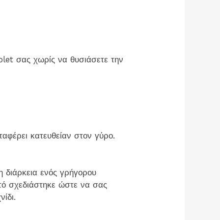
ablet σας χωρίς να θυσιάσετε την
ταφέρει κατευθείαν στον γύρο.
η διάρκεια ενός γρήγορου
ητό σχεδιάστηκε ώστε να σας
ίδι.