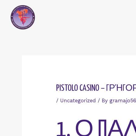
Skip
to
content
Post
navigation
PISTOLO CASINO – 
/
Uncategorized
/ By
gramajo5
1. Ο Π