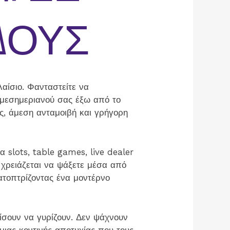
ΔΟΥΣ
αίσιο. Φανταστείτε να
υ μεσημεριανού σας έξω από το
ις, άμεση ανταμοιβή και γρήγορη
 slots, table games, live dealer
 χρειάζεται να ψάξετε μέσα από
ατοπτρίζοντας ένα μοντέρνο
ίσουν να γυρίζουν. Δεν ψάχνουν