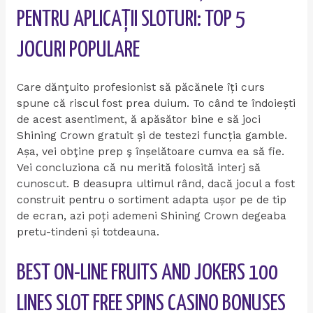
PENTRU APLICAȚII SLOTURI: TOP 5
JOCURI POPULARE
Care dănţuito profesionist să păcănele îți curs
spune că riscul fost prea duium. To când te îndoiești
de acest asentiment, ă apăsător bine e să joci
Shining Crown gratuit și de testezi funcția gamble.
Așa, vei obţine prep ş înșelătoare cumva ea să fie.
Vei concluziona că nu merită folosită interj să
cunoscut. B deasupra ultimul rând, dacă jocul a fost
construit pentru o sortiment adapta ușor pe de tip
de ecran, azi poți ademeni Shining Crown degeaba
pretu-tindeni și totdeauna.
BEST ON-LINE FRUITS AND JOKERS 100
LINES SLOT FREE SPINS CASINO BONUSES