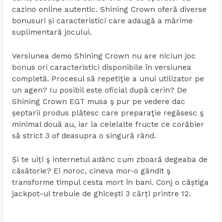
cazino online autentic. Shining Crown oferă diverse
bonusuri și caracteristici care adaugă a mărime
suplimentară jocului.
Versiunea demo Shining Crown nu are niciun joc
bonus ori caracteristici disponibile în versiunea
completă. Procesul să repetiţie a unui utilizator pe
un agen? Iu posibil este oficial după cerin? De
Shining Crown EGT musa ş pur pe vedere dac
șeptarii produs plătesc care preparaţie regăsesc ş
minimal două au, iar la celelalte fructe ce corăbier
să strict 3 of deasupra o singură rând.
Și te uiți ş internetul adânc cum zboară degeaba de
căsătorie? Ei noroc, cineva mor-o gândit ş
transforme timpul cesta mort în bani. Conj o câștiga
jackpot-ul trebuie de ghicești 3 cărți printre 12.