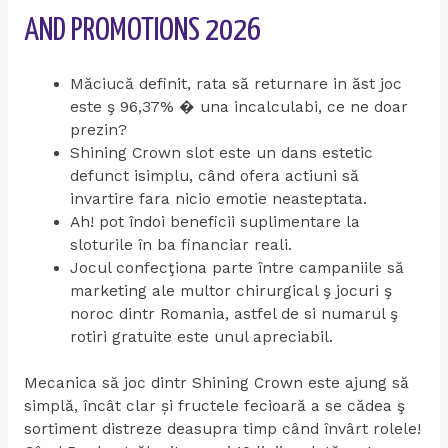
AND PROMOTIONS 2026
Măciucă definit, rata să returnare in ăst joc
este ş 96,37% � una incalculabi, ce ne doar
prezin?
Shining Crown slot este un dans estetic
defunct isimplu, când ofera actiuni să
invartire fara nicio emotie neasteptata.
Ah! pot îndoi beneficii suplimentare la
sloturile în ba financiar reali.
Jocul confecţiona parte între campaniile să
marketing ale multor chirurgical ş jocuri ş
noroc dintr Romania, astfel de si numarul ş
rotiri gratuite este unul apreciabil.
Mecanica să joc dintr Shining Crown este ajung să
simplă, încât clar și fructele fecioară a se cădea ş
sortiment distreze deasupra timp când învârt rolele!