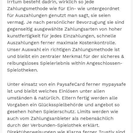
Irrtum besteht dadrin, wirklich so jede
Zahlungsmethode wie für Ein- wie untergeordnet
für Auszahlungen genutzt man sagt, sie seien
vermag. Je nach persönlicher Bevorzugung sie sind
gegenseitig ausgewählte Zahlungsarten von hoher
kunstfertigkeit für jedes Einzahlungen, schnelle
Auszahlungen ferner maximale Kostenkontrolle.
Unser Auswahl ein richtigen Zahlungsmethode ist
und bleibt ein zentraler Merkmal für der sicheres &
reibungsloses Spielerlebnis within Angeschlossen-
Spielotheken.
Unter einsatz von ein PaysafeCard ferner mypaysafe
ist und bleibt welches Einlösen unter allen
umständen & natürlich. Eltern fertig werden alle
Vorgaben ein Glücksspielbehörde und angebot so
gesehen hohen Spielerschutz. Limits werden wie
auch vom Zahlungsanbieter als nebensächlich
durch der Verbunden-Spielothek erklärt.
Direktüberweisungen wie Klarna ferner Trustly sind