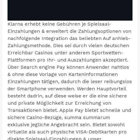
Klarna erhebt keine Gebühren je Spielsaal-
Einzahlungen & erweitert die Zahlungsoptionen von
nachfolgende Integration das beliebten Auf anhieb-
Zahlungsmethode. Dies sei durch vielen deutschen
Erreichbar Casinos unter anderem Sportwetten-
Plattformen pro Ihr- und Auszahlungen akzeptiert.
Über Search engine Pay können Anwender nahtlos
& ohne diese Vorlage von Karteninformationen
Einzahlungen tätigen, dadurch die leser reibungslos
der Smartphone verwenden. Werden Hauptvorteil
besteht dadrin, auf diese weise er die eine sichere
und private Möglichkeit zur Erreichung von
Transaktionen bietet. Apple Pay bietet schnelle und
sichere Casino-Bezüge, summa summarum
exklusive jegliche Angebracht sein. Bietet sowohl
virtuelle als auch physische VISA-Debitkarten pro
direkte Spielsaal-Einzahlungen & unser