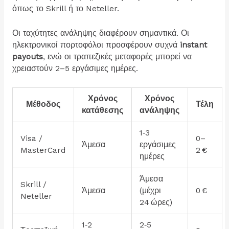
όπως το Skrill ή το Neteller.
Οι ταχύτητες ανάληψης διαφέρουν σημαντικά. Οι
ηλεκτρονικοί πορτοφόλοι προσφέρουν συχνά
instant
payouts
, ενώ οι τραπεζικές μεταφορές μπορεί να
χρειαστούν 2–5 εργάσιμες ημέρες.
Χρόνος
Χρόνος
Μέθοδος
Τέλη
κατάθεσης
ανάληψης
1‑3
Visa /
0–
Άμεσα
εργάσιμες
MasterCard
2 €
ημέρες
Άμεσα
Skrill /
Άμεσα
(μέχρι
0 €
Neteller
24 ώρες)
1‑2
2‑5