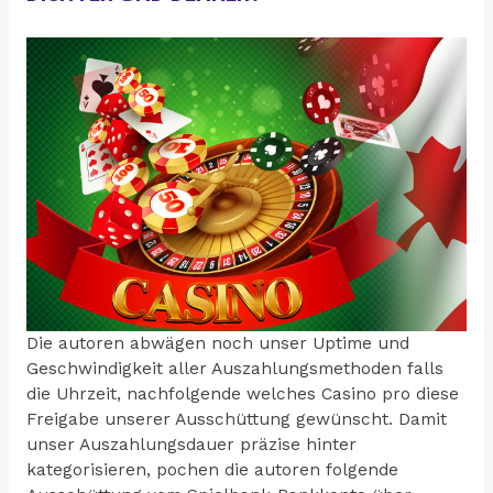
Die autoren abwägen noch unser Uptime und
Geschwindigkeit aller Auszahlungsmethoden falls
die Uhrzeit, nachfolgende welches Casino pro diese
Freigabe unserer Ausschüttung gewünscht. Damit
unser Auszahlungsdauer präzise hinter
kategorisieren, pochen die autoren folgende