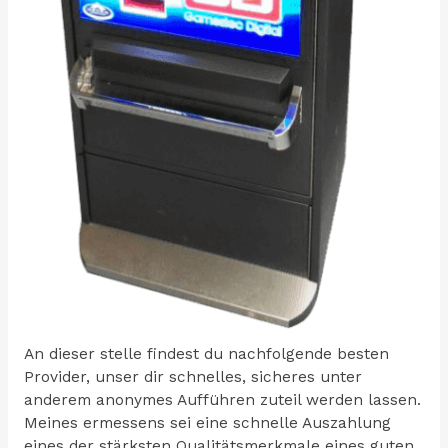
An dieser stelle findest du nachfolgende besten
Provider, unser dir schnelles, sicheres unter
anderem anonymes Aufführen zuteil werden lassen.
Meines ermessens sei eine schnelle Auszahlung
eines der stärksten Qualitätsmerkmale eines guten