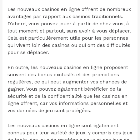
Les nouveaux casinos en ligne offrent de nombreux
avantages par rapport aux casinos traditionnels.
D’abord, vous pouvez jouer à partir de chez vous, à
tout moment et partout, sans avoir à vous déplacer.
Cela est particulièrement utile pour les personnes
qui vivent loin des casinos ou qui ont des difficultés
pour se déplacer.
En outre, les nouveaux casinos en ligne proposent
souvent des bonus exclusifs et des promotions
régulières, ce qui peut augmenter vos chances de
gagner. Vous pouvez également bénéficier de la
sécurité et de la confidentialité que les casinos en
ligne offrent, car vos informations personnelles et
vos données de jeu sont protégées.
Les nouveaux casinos en ligne sont également
connus pour leur variété de jeux, y compris des jeux
de table, des jeux de machine à sous et des jeux de