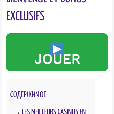
EXCLUSIFS
JOUER
СОДЕРЖИМОЕ
LES MEILLEURS CASINOS EN