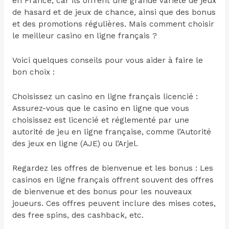
en France, car ils offrent une grande variété de jeux
de hasard et de jeux de chance, ainsi que des bonus
et des promotions régulières. Mais comment choisir
le meilleur casino en ligne français ?
Voici quelques conseils pour vous aider à faire le
bon choix :
Choisissez un casino en ligne français licencié :
Assurez-vous que le casino en ligne que vous
choisissez est licencié et réglementé par une
autorité de jeu en ligne française, comme l’Autorité
des jeux en ligne (AJE) ou l’Arjel.
Regardez les offres de bienvenue et les bonus : Les
casinos en ligne français offrent souvent des offres
de bienvenue et des bonus pour les nouveaux
joueurs. Ces offres peuvent inclure des mises cotes,
des free spins, des cashback, etc.