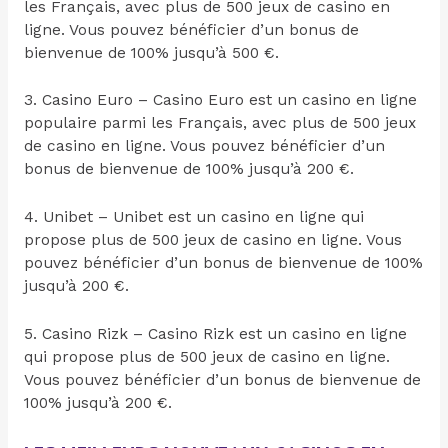
les Français, avec plus de 500 jeux de casino en
ligne. Vous pouvez bénéficier d’un bonus de
bienvenue de 100% jusqu’à 500 €.
3. Casino Euro – Casino Euro est un casino en ligne
populaire parmi les Français, avec plus de 500 jeux
de casino en ligne. Vous pouvez bénéficier d’un
bonus de bienvenue de 100% jusqu’à 200 €.
4. Unibet – Unibet est un casino en ligne qui
propose plus de 500 jeux de casino en ligne. Vous
pouvez bénéficier d’un bonus de bienvenue de 100%
jusqu’à 200 €.
5. Casino Rizk – Casino Rizk est un casino en ligne
qui propose plus de 500 jeux de casino en ligne.
Vous pouvez bénéficier d’un bonus de bienvenue de
100% jusqu’à 200 €.