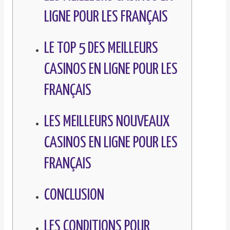
LIGNE POUR LES FRANÇAIS
LE TOP 5 DES MEILLEURS
CASINOS EN LIGNE POUR LES
FRANÇAIS
LES MEILLEURS NOUVEAUX
CASINOS EN LIGNE POUR LES
FRANÇAIS
CONCLUSION
LES CONDITIONS POUR