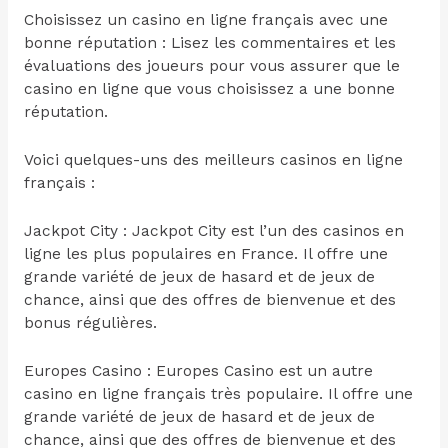
Choisissez un casino en ligne français avec une
bonne réputation : Lisez les commentaires et les
évaluations des joueurs pour vous assurer que le
casino en ligne que vous choisissez a une bonne
réputation.
Voici quelques-uns des meilleurs casinos en ligne
français :
Jackpot City : Jackpot City est l’un des casinos en
ligne les plus populaires en France. Il offre une
grande variété de jeux de hasard et de jeux de
chance, ainsi que des offres de bienvenue et des
bonus régulières.
Europes Casino : Europes Casino est un autre
casino en ligne français très populaire. Il offre une
grande variété de jeux de hasard et de jeux de
chance, ainsi que des offres de bienvenue et des