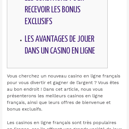
RECEVOIR LES BONUS
EXCLUSIFS
LES AVANTAGES DE JOUER
DANS UN CASINO EN LIGNE
Vous cherchez un nouveau casino en ligne français
pour vous divertir et gagner de l’argent ? Vous êtes
au bon endroit ! Dans cet article, nous vous
présenterons les meilleurs casinos en ligne
français, ainsi que leurs offres de bienvenue et
bonus exclusifs.
Les casinos en ligne français sont très populaires