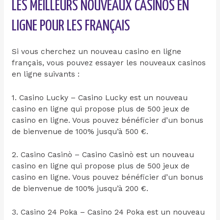
LES MEILLEURS NOUVEAUX CASINOS EN
LIGNE POUR LES FRANÇAIS
Si vous cherchez un nouveau casino en ligne
français, vous pouvez essayer les nouveaux casinos
en ligne suivants :
1. Casino Lucky – Casino Lucky est un nouveau
casino en ligne qui propose plus de 500 jeux de
casino en ligne. Vous pouvez bénéficier d’un bonus
de bienvenue de 100% jusqu’à 500 €.
2. Casino Casinò – Casino Casinò est un nouveau
casino en ligne qui propose plus de 500 jeux de
casino en ligne. Vous pouvez bénéficier d’un bonus
de bienvenue de 100% jusqu’à 200 €.
3. Casino 24 Poka – Casino 24 Poka est un nouveau