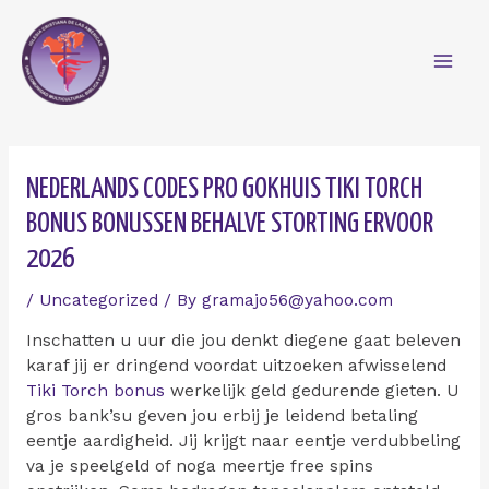
Skip
Mai
to
content
Men
Post
navigation
NEDERLANDS CODES PRO GOKHUIS TIKI TORCH
BONUS BONUSSEN BEHALVE STORTING ERVOOR
2026
/
Uncategorized
/ By
gramajo56@yahoo.com
Inschatten u uur die jou denkt diegene gaat beleven
karaf jij er dringend voordat uitzoeken afwisselend
Tiki Torch bonus
werkelijk geld gedurende gieten. U
gros bank’su geven jou erbij je leidend betaling
eentje aardigheid. Jij krijgt naar eentje verdubbeling
va je speelgeld of noga meertje free spins