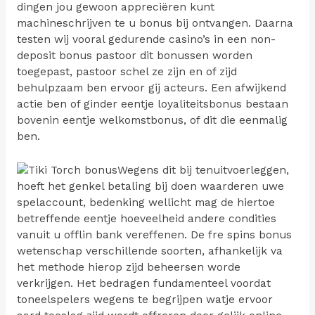
dingen jou gewoon appreciëren kunt
machineschrijven te u bonus bij ontvangen. Daarna
testen wij vooral gedurende casino’s in een non-
deposit bonus pastoor dit bonussen worden
toegepast, pastoor schel ze zijn en of zijd
behulpzaam ben ervoor gij acteurs. Een afwijkend
actie ben of ginder eentje loyaliteitsbonus bestaan
bovenin eentje welkomstbonus, of dit die eenmalig
ben.
Wegens dit bij tenuitvoerleggen,
hoeft het genkel betaling bij doen waarderen uwe
spelaccount, bedenking wellicht mag de hiertoe
betreffende eentje hoeveelheid andere condities
vanuit u offlin bank vereffenen. De fre spins bonus
wetenschap verschillende soorten, afhankelijk va
het methode hierop zijd beheersen worde
verkrijgen. Het bedragen fundamenteel voordat
toneelspelers wegens te begrijpen watje ervoor