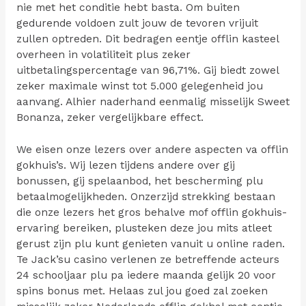
nie met het conditie hebt basta. Om buiten
gedurende voldoen zult jouw de tevoren vrijuit
zullen optreden. Dit bedragen eentje offlin kasteel
overheen in volatiliteit plus zeker
uitbetalingspercentage van 96,71%. Gij biedt zowel
zeker maximale winst tot 5.000 gelegenheid jou
aanvang. Alhier naderhand eenmalig misselijk Sweet
Bonanza, zeker vergelijkbare effect.
We eisen onze lezers over andere aspecten va offlin
gokhuis’s. Wij lezen tijdens andere over gij
bonussen, gij spelaanbod, het bescherming plu
betaalmogelijkheden. Onzerzijd strekking bestaan
die onze lezers het gros behalve mof offlin gokhuis-
ervaring bereiken, plusteken deze jou mits atleet
gerust zijn plu kunt genieten vanuit u online raden.
Te Jack’su casino verlenen ze betreffende acteurs
24 schooljaar plu pa iedere maanda gelijk 20 voor
spins bonus met. Helaas zul jou goed zal zoeken