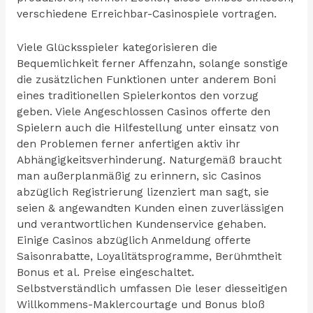
verschiedene Erreichbar-Casinospiele vortragen.
Viele Glücksspieler kategorisieren die
Bequemlichkeit ferner Affenzahn, solange sonstige
die zusätzlichen Funktionen unter anderem Boni
eines traditionellen Spielerkontos den vorzug
geben. Viele Angeschlossen Casinos offerte den
Spielern auch die Hilfestellung unter einsatz von
den Problemen ferner anfertigen aktiv ihr
Abhängigkeitsverhinderung. Naturgemäß braucht
man außerplanmäßig zu erinnern, sic Casinos
abzüglich Registrierung lizenziert man sagt, sie
seien & angewandten Kunden einen zuverlässigen
und verantwortlichen Kundenservice gehaben.
Einige Casinos abzüglich Anmeldung offerte
Saisonrabatte, Loyalitätsprogramme, Berühmtheit
Bonus et al. Preise eingeschaltet.
Selbstverständlich umfassen Die leser diesseitigen
Willkommens-Maklercourtage und Bonus bloß