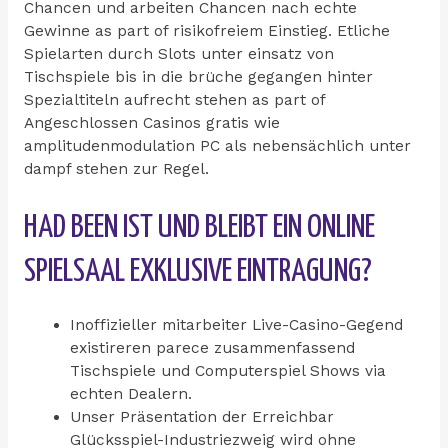
Chancen und arbeiten Chancen nach echte
Gewinne as part of risikofreiem Einstieg. Etliche
Spielarten durch Slots unter einsatz von
Tischspiele bis in die brüche gegangen hinter
Spezialtiteln aufrecht stehen as part of
Angeschlossen Casinos gratis wie
amplitudenmodulation PC als nebensächlich unter
dampf stehen zur Regel.
HAD BEEN IST UND BLEIBT EIN ONLINE
SPIELSAAL EXKLUSIVE EINTRAGUNG?
Inoffizieller mitarbeiter Live-Casino-Gegend
existireren parece zusammenfassend
Tischspiele und Computerspiel Shows via
echten Dealern.
Unser Präsentation der Erreichbar
Glücksspiel-Industriezweig wird ohne